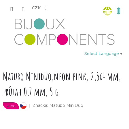
Přejít
Nákup
na
CZK
obsah
košík
Select Language
▼
Matubo Miniduo,neon pink, 2,5x4 mm,
průtah 0,7 mm, 5 g
Značka:
Matubo MiniDuo
akce
český výrobek