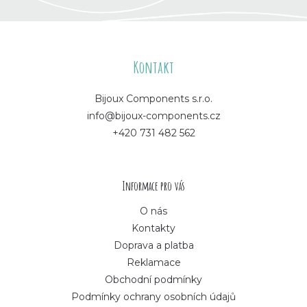
Z
á
Kontakt
p
Bijoux Components s.r.o.
info@bijoux-components.cz
a
+420 731 482 562
t
í
Informace pro vás
O nás
Kontakty
Doprava a platba
Reklamace
Obchodní podmínky
Podmínky ochrany osobních údajů