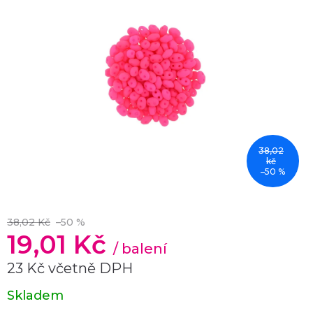
38,02
kč
–50 %
38,02 Kč
–50 %
19,01 Kč
/ balení
23 Kč včetně DPH
Měrná
Skladem
cena: