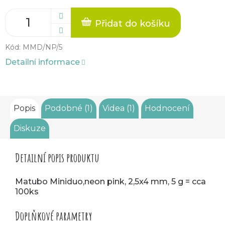
Přidat do košíku
Kód:
MMD/NP/5
Detailní informace
Popis
Podobné (1)
Videa (1)
Hodnocení
Diskuze
Detailní popis produktu
Matubo Miniduo,neon pink, 2,5x4 mm, 5 g = cca
100ks
Doplňkové parametry