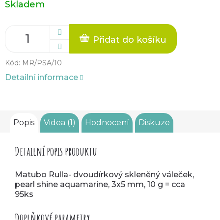
Skladem
cena:
Přidat do košíku
Kód:
MR/PSA/10
Detailní informace
Popis
Videa (1)
Hodnocení
Diskuze
Detailní popis produktu
Matubo Rulla- dvoudírkový skleněný váleček,
pearl shine aquamarine, 3x5 mm, 10 g = cca
95ks
Doplňkové parametry