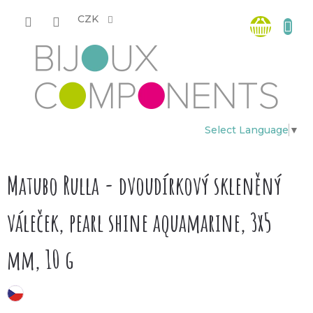
Přejít
Nákup
na
CZK
obsah
košík
Select Language
▼
Matubo Rulla - dvoudírkový skleněný
váleček, pearl shine aquamarine, 3x5
mm, 10 g
český výrobek