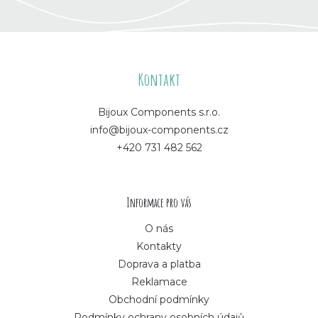
Z
á
Kontakt
p
Bijoux Components s.r.o.
info@bijoux-components.cz
a
+420 731 482 562
t
í
Informace pro vás
O nás
Kontakty
Doprava a platba
Reklamace
Obchodní podmínky
Podmínky ochrany osobních údajů