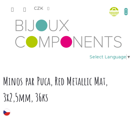
Přejít
Nákup
na
CZK
obsah
košík
Select Language
▼
Minos par Puca, Red Metallic Mat,
3x2,5mm, 36ks
český výrobek