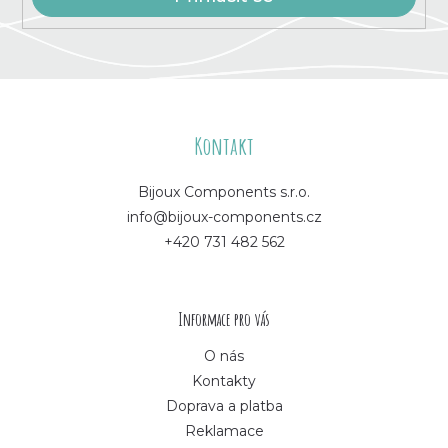
Z
á
Kontakt
p
Bijoux Components s.r.o.
info@bijoux-components.cz
a
+420 731 482 562
t
í
Informace pro vás
O nás
Kontakty
Doprava a platba
Reklamace