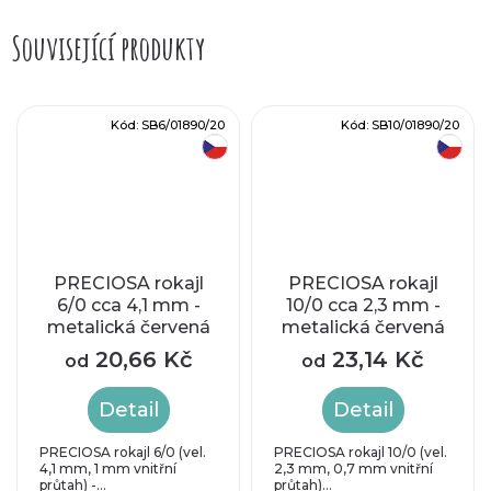
Související produkty
Kód:
SB6/01890/20
Kód:
SB10/01890/20
český výrobek
český výrobek
PRECIOSA rokajl
PRECIOSA rokajl
6/0 cca 4,1 mm -
10/0 cca 2,3 mm -
metalická červená
metalická červená
mat
mat
20,66 Kč
23,14 Kč
od
od
Detail
Detail
PRECIOSA rokajl 6/0 (vel.
PRECIOSA rokajl 10/0 (vel.
4,1 mm, 1 mm vnitřní
2,3 mm, 0,7 mm vnitřní
průtah) -...
průtah)...