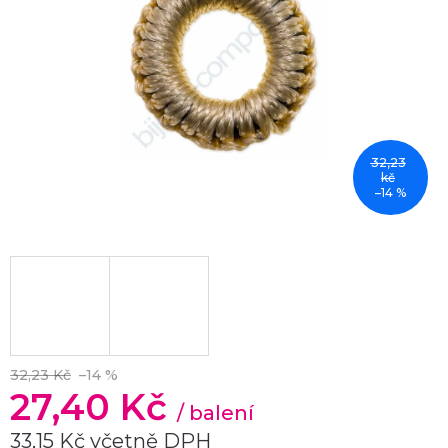
32,23
kč
–14 %
32,23 Kč
–14 %
27,40 Kč
/ balení
33,15 Kč včetně DPH