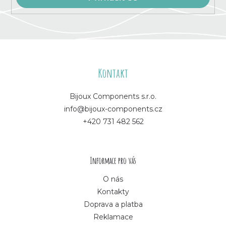
Z
á
Kontakt
p
Bijoux Components s.r.o.
info@bijoux-components.cz
a
+420 731 482 562
t
í
Informace pro vás
O nás
Kontakty
Doprava a platba
Reklamace