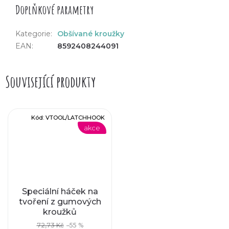
Doplňkové parametry
Kategorie
:
Obšívané kroužky
EAN
:
8592408244091
Související produkty
Kód:
VTOOL/LATCHHOOK
akce
Speciální háček na
tvoření z gumových
kroužků
72,73 Kč
–55 %