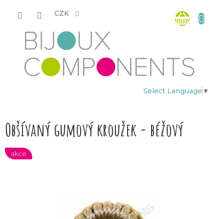
Přejít
Nákup
na
CZK
obsah
košík
Select Language
▼
Obšívaný gumový kroužek - béžový
akce