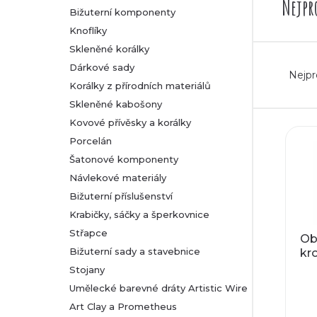
Nejpr
Bižuterní komponenty
r
Knoflíky
Skleněné korálky
a
Ř
Dárkové sady
Nejpr
n
Korálky z přírodních materiálů
a
Skleněné kabošony
n
z
Kovové přívěsky a korálky
V
Porcelán
í
e
Šatonové komponenty
ý
Návlekové materiály
p
n
p
Bižuterní příslušenství
a
í
Krabičky, sáčky a šperkovnice
i
Střapce
Ob
n
p
Bižuterní sady a stavebnice
kr
s
Stojany
e
r
p
Umělecké barevné dráty Artistic Wire
l
o
Art Clay a Prometheus