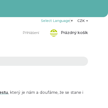
Select Language
▼
CZK
Nákupní
Prázdný košík
Přihlášení
košík
estu
, který je nám a doufáme, že se stane i