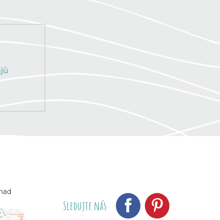
jů
 nad
Sledujte nás