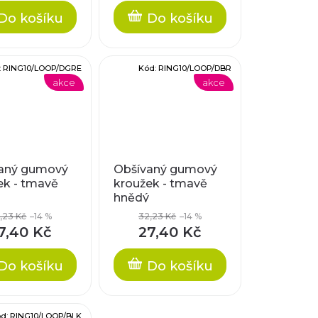
Do košíku
Do košíku
:
RING10/LOOP/DGRE
Kód:
RING10/LOOP/DBR
akce
akce
aný gumový
Obšívaný gumový
ek - tmavě
kroužek - tmavě
hnědý
,23 Kč
–14 %
32,23 Kč
–14 %
7,40 Kč
27,40 Kč
Do košíku
Do košíku
ód:
RING10/LOOP/BLK