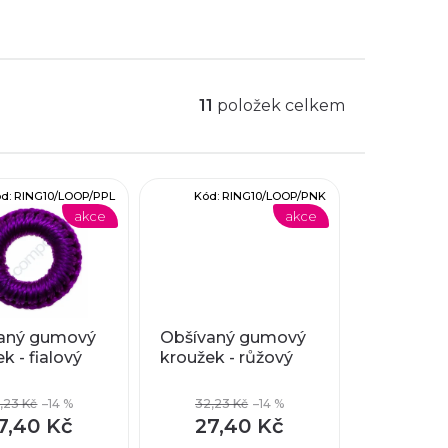
11
položek celkem
ód:
RING10/LOOP/PPL
Kód:
RING10/LOOP/PNK
akce
akce
aný gumový
Obšívaný gumový
k - fialový
kroužek - růžový
,23 Kč
–14 %
32,23 Kč
–14 %
7,40 Kč
27,40 Kč