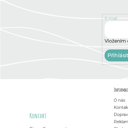
E-mail
Vložením 
Přihlási
Z
Informace
á
O nás
p
Kontak
Kontakt
Doprav
a
Rekla