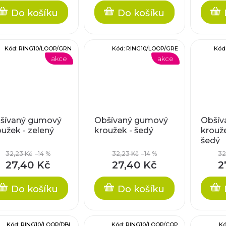
Do košíku
Do košíku
Kód:
RING10/LOOP/GRN
Kód:
RING10/LOOP/GRE
Kód
akce
akce
šívaný gumový
Obšívaný gumový
Obšív
oužek - zelený
kroužek - šedý
krouž
šedý
32,23 Kč
–14 %
32,23 Kč
–14 %
32
27,40 Kč
27,40 Kč
2
Do košíku
Do košíku
Kód:
RING10/LOOP/DBL
Kód:
RING10/LOOP/COP
K