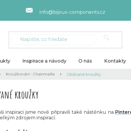
info@bijoux-components.cz
ukty
Inspirace a návody
O nás
Kontakty
Kroužkování - Chainmaille
Obšívané kroužky
vané kroužky
ši inspiraci jsme nově připravili také nástěnku na
Pinter
elkým zdrojem inspirací.