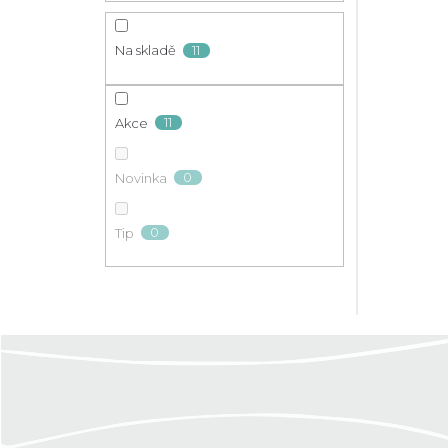
11
Na skladě
11
Akce
0
Novinka
0
Tip