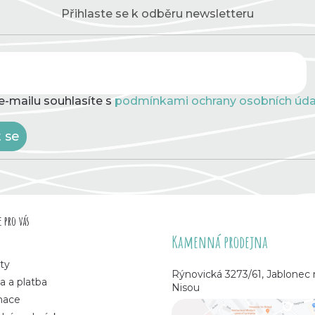
Přihlaste se k odběru newsletteru
e-mailu souhlasíte s
podmínkami ochrany osobních úda
t se
 pro vás
Kamenná prodejna
ty
Rýnovická 3273/61, Jablonec
a a platba
Nisou
mace