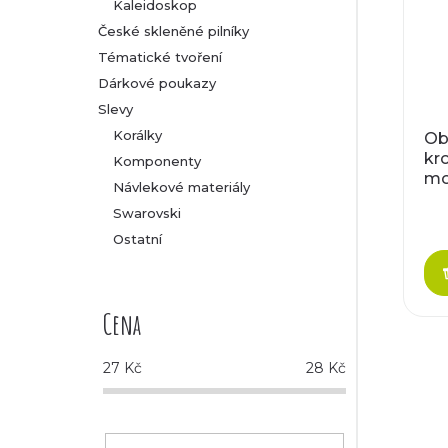
Kaleidoskop
České skleněné pilníky
Tématické tvoření
Dárkové poukazy
Slevy
Korálky
Ob
kr
Komponenty
mo
Návlekové materiály
Swarovski
Ostatní
Cena
27
Kč
28
Kč