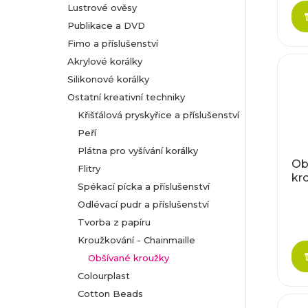
r
Lustrové ověsy
d
Publikace a DVD
o
Fimo a příslušenství
u
d
Akrylové korálky
Silikonové korálky
k
u
Ostatní kreativní techniky
t
Křišťálová pryskyřice a příslušenství
k
Peří
ů
Plátna pro vyšívání korálky
t
Ob
Flitry
kr
ů
Spékací pícka a příslušenství
Odlévací pudr a příslušenství
Tvorba z papíru
Kroužkování - Chainmaille
Obšívané kroužky
Colourplast
Cotton Beads