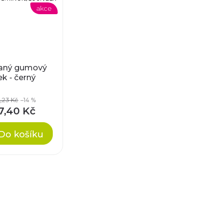
akce
aný gumový
k - černý
,23 Kč
–14 %
7,40 Kč
Do košíku