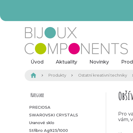
Přejít
na
obsah
Úvod
Aktuality
Novinky
Prod
Domů
Produkty
Ostatní kreativní techniky
P
Obší
Kategorie
Přeskočit
kategorie
o
PRECIOSA
Pro va
SWAROVSKI CRYSTALS
s
vám, v
Uranové sklo
t
Stříbro Ag925/1000