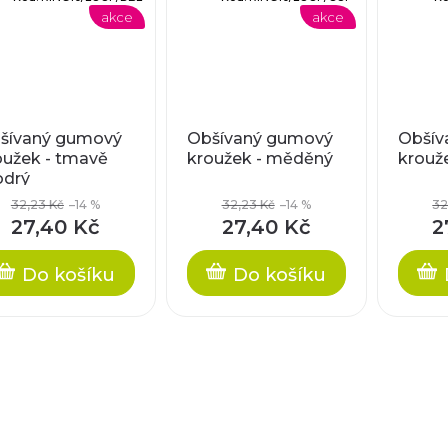
akce
akce
šívaný gumový
Obšívaný gumový
Obšív
oužek - tmavě
kroužek - měděný
krouže
drý
32,23 Kč
–14 %
32,23 Kč
–14 %
32
27,40 Kč
27,40 Kč
2
Do košíku
Do košíku
O
v
l
á
d
a