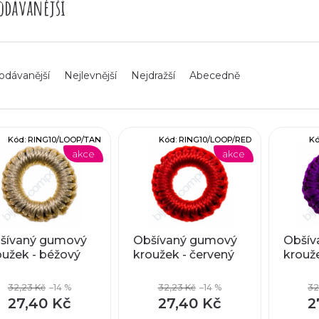
odávanější
odávanější
Nejlevnější
Nejdražší
Abecedně
Kód:
RING10/LOOP/TAN
Kód:
RING10/LOOP/RED
K
akce
akce
šívaný gumový
Obšívaný gumový
Obšív
oužek - béžový
kroužek - červený
krouže
32,23 Kč
–14 %
32,23 Kč
–14 %
32
27,40 Kč
27,40 Kč
2