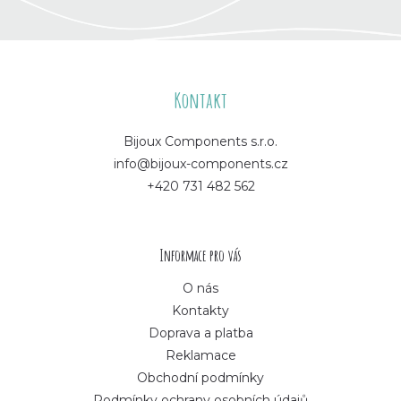
Z
á
Kontakt
p
Bijoux Components s.r.o.
info@bijoux-components.cz
a
+420 731 482 562
t
í
Informace pro vás
O nás
Kontakty
Doprava a platba
Reklamace
Obchodní podmínky
Podmínky ochrany osobních údajů