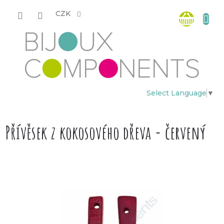
Přejít
Nákup
na
CZK
obsah
košík
Select Language
▼
Přívěsek z kokosového dřeva - červený