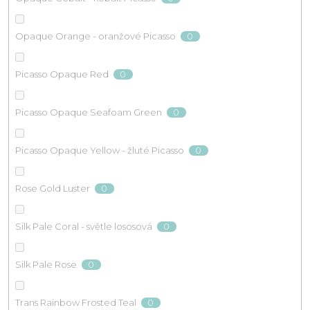
0
Opaque Orange - oranžové Picasso
0
Picasso Opaque Red
0
Picasso Opaque Seafoam Green
0
Picasso Opaque Yellow - žluté Picasso
0
Rose Gold Luster
0
Silk Pale Coral - světle lososová
0
Silk Pale Rose
0
Trans Rainbow Frosted Teal