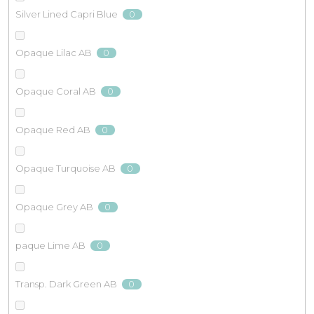
0
Silver Lined Capri Blue
0
Opaque Lilac AB
0
Opaque Coral AB
0
Opaque Red AB
0
Opaque Turquoise AB
0
Opaque Grey AB
0
paque Lime AB
0
Transp. Dark Green AB