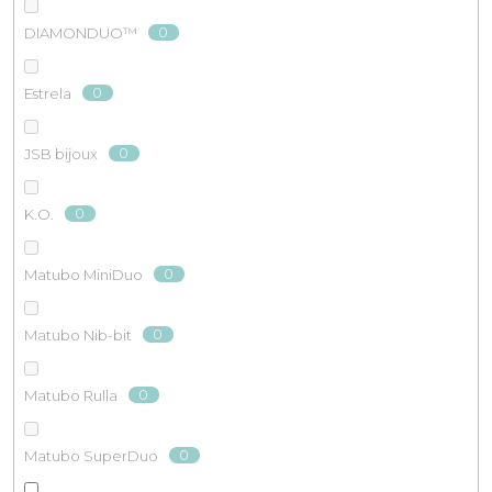
0
DIAMONDUO™
0
Estrela
0
JSB bijoux
0
K.O.
0
Matubo MiniDuo
0
Matubo Nib-bit
0
Matubo Rulla
0
Matubo SuperDuo