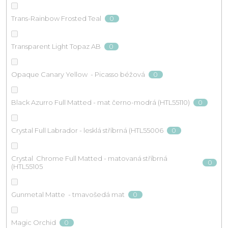
0
Trans-Rainbow Frosted Teal
0
Transparent Light Topaz AB
0
Opaque Canary Yellow - Picasso béžová
0
Black Azurro Full Matted - mat černo-modrá (HTL55110)
0
Crystal Full Labrador - lesklá stříbrná (HTL55006
Crystal Chrome Full Matted - matovaná stříbrná
0
(HTL55105
0
Gunmetal Matte - tmavošedá mat
0
Magic Orchid