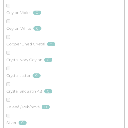
0
Ceylon Violet
0
Ceylon White
0
Copper Lined Crystal
0
Crystal Ivory Ceylon
0
Crystal Luster
0
Crystal Silk Satin AB
0
Zelená / Rubínová
0
Silver