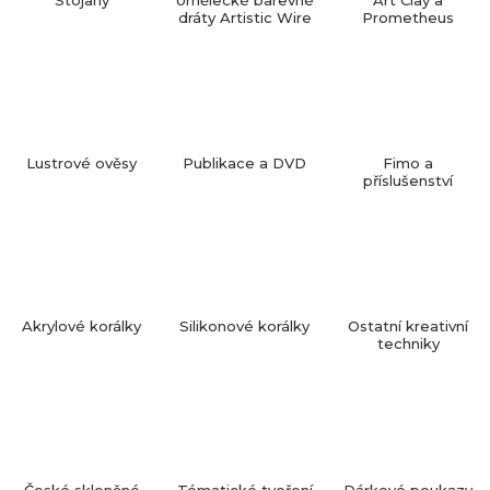
dráty Artistic Wire
Prometheus
Lustrové ověsy
Publikace a DVD
Fimo a
příslušenství
Akrylové korálky
Silikonové korálky
Ostatní kreativní
techniky
České skleněné
Tématické tvoření
Dárkové poukazy