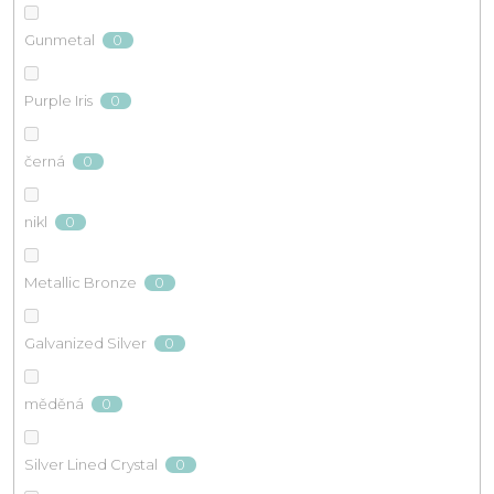
0
Gunmetal
0
Purple Iris
0
černá
0
nikl
0
Metallic Bronze
0
Galvanized Silver
0
měděná
0
Silver Lined Crystal