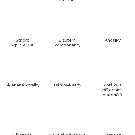
Stříbro
Bižuterní
Knoflíky
Ag925/1000
komponenty
Skleněné korálky
Dárkové sady
Korálky z
přírodních
materiálů
Skleněné
Kovové přívěsky a
Porcelán