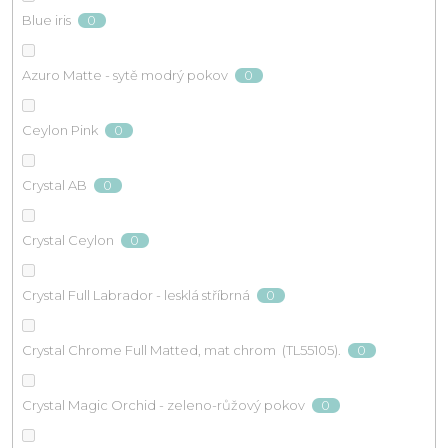
0
Blue iris
0
Azuro Matte - sytě modrý pokov
0
Ceylon Pink
0
Crystal AB
0
Crystal Ceylon
0
Crystal Full Labrador - lesklá stříbrná
0
Crystal Chrome Full Matted, mat chrom (TL55105).
0
Crystal Magic Orchid - zeleno-růžový pokov