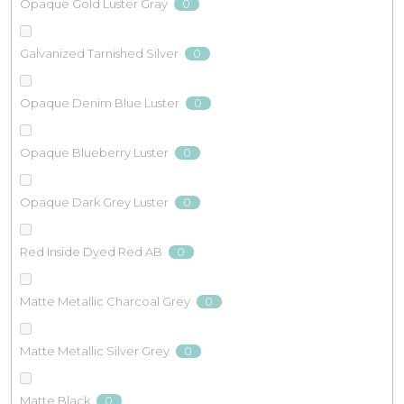
0
Opaque Gold Luster Gray
0
Galvanized Tarnished Silver
0
Opaque Denim Blue Luster
0
Opaque Blueberry Luster
0
Opaque Dark Grey Luster
0
Red Inside Dyed Red AB
0
Matte Metallic Charcoal Grey
0
Matte Metallic Silver Grey
0
Matte Black