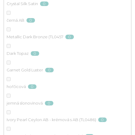
0
Crystal Silk Satin
0
černá AB
0
Metallic Dark Bronze (TL0457
0
Dark Topaz
0
Garnet Gold Luster
0
hořčicová
0
jemná slonovinová
0
Ivory Pearl Ceylon AB - krémová s AB (TL0486)