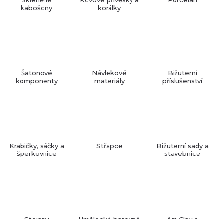
kabošony
korálky
Šatonové
Návlekové
Bižuterní
komponenty
materiály
příslušenství
Krabičky, sáčky a
Střapce
Bižuterní sady a
šperkovnice
stavebnice
Stojany
Umělecké barevné
Art Clay a