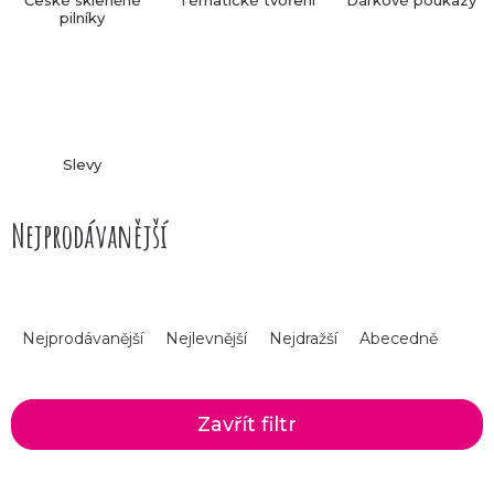
pilníky
Slevy
Nejprodávanější
Ř
Nejprodávanější
Nejlevnější
Nejdražší
Abecedně
a
z
Zavřít filtr
e