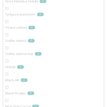
0
Terra Intensive hnědá
0
Tyrkys s travertinem
0
Tmavě zelená
0
Světle zelená
0
Světle zelená mat
0
Hnědá
0
Black AB
0
Black Picasso
0
Blue Teal Cocoa