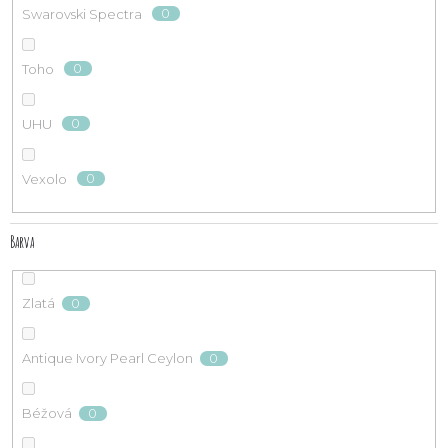
0
Swarovski Spectra
0
Toho
0
UHU
0
Vexolo
Barva
0
Zlatá
0
Antique Ivory Pearl Ceylon
0
Béžová