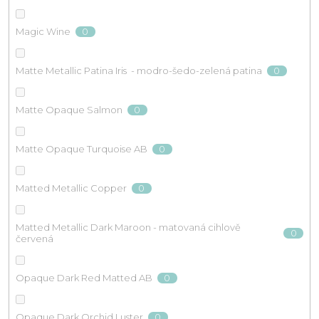
0
Magic Wine
0
Matte Metallic Patina Iris - modro-šedo-zelená patina
0
Matte Opaque Salmon
0
Matte Opaque Turquoise AB
0
Matted Metallic Copper
Matted Metallic Dark Maroon - matovaná cihlově
0
červená
0
Opaque Dark Red Matted AB
0
Opaque Dark Orchid Luster