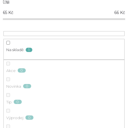
Cena
n
65
Kč
66
Kč
í
p
r
1
Na skladě
o
d
0
Akce
u
0
Novinka
k
0
Tip
t
ů
0
Výprodej