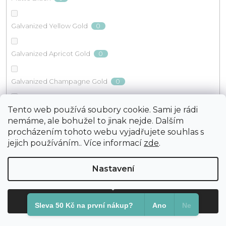
0
Galvanized Yellow Gold
0
Galvanized Apricot Gold
0
Galvanized Champagne Gold
0
Tento web používá soubory cookie. Sami je rádi
Silver Lined Blue Zircon Dyed
nemáme, ale bohužel to jinak nejde. Dalším
procházením tohoto webu vyjadřujete souhlas s
0
Opaque Squash Dyed
jejich používáním.. Více informací
zde
.
0
Opaque Kelly Green Dyed
Nastavení
0
Opaque Turquoise Green Dyed
Odmítnout
Souhlasím
Sleva 50 Kč na první nákup?​
Ano
Ne
0
Opaque Red