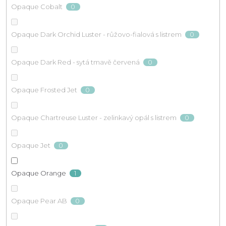
0
Opaque Cobalt
0
Opaque Dark Orchid Luster - růžovo-fialová s listrem
0
Opaque Dark Red - sytá tmavě červená
0
Opaque Frosted Jet
0
Opaque Chartreuse Luster - zelinkavý opál s listrem
0
Opaque Jet
1
Opaque Orange
0
Opaque Pear AB