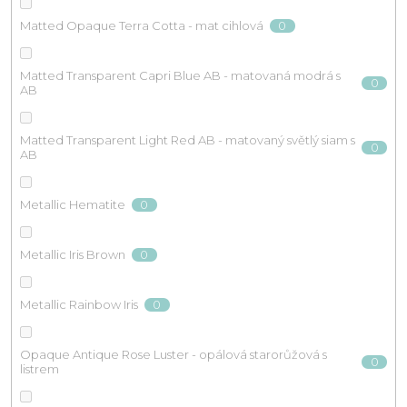
0
Matted Opaque Terra Cotta - mat cihlová
Matted Transparent Capri Blue AB - matovaná modrá s
0
AB
Matted Transparent Light Red AB - matovaný světlý siam s
0
AB
0
Metallic Hematite
0
Metallic Iris Brown
0
Metallic Rainbow Iris
Opaque Antique Rose Luster - opálová starorůžová s
0
listrem