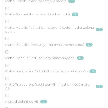
0
Matte Cobalt - matovaná tmavě modrá
0
Matte Gunmetal - matovaná šedo-modrá
Matte Metallic Patina Iris - matovaná šedo-modrá-zelená
0
patina
0
Matte Metallic Silver Gray - matovaná kovová šedá
0
Matte Opaque Red - červený matovaný opál
0
Matte Transparent Cobalt AB - matoavná modrá s AB
Matte Transparent RootBeer AB - modro-hnědá mat s
0
AB
0
Matted Light Blue AB