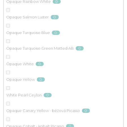
0
Opaque Rainbow White
0
Opaque Salmon Luster
0
Opaque Turquoise Blue
0
Opaque Turquoise Green Matted AB
0
Opaque White
0
Opaque Yellow
0
White Pearl Ceylon
0
Opaque Canary Yellow - béžová Picasso
0
Opaque Cobalt - kobalt Picasso