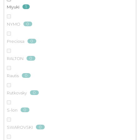
1
Miyuki
0
NYMO
0
Preciosa
0
RALTON
0
Rautis
0
Rutkovsky
0
S-lon
0
SWAROVSKI