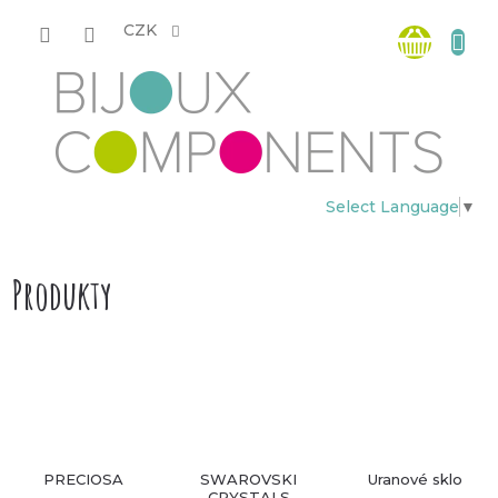
Přejít
Nákup
na
CZK
obsah
košík
Select Language
▼
Produkty
PRECIOSA
SWAROVSKI
Uranové sklo
CRYSTALS