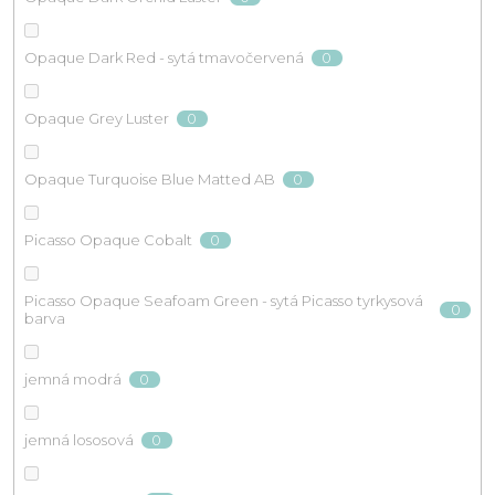
0
Opaque Dark Red - sytá tmavočervená
0
Opaque Grey Luster
0
Opaque Turquoise Blue Matted AB
0
Picasso Opaque Cobalt
Picasso Opaque Seafoam Green - sytá Picasso tyrkysová
0
barva
0
jemná modrá
0
jemná lososová