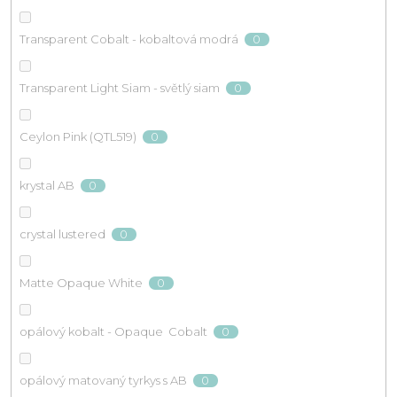
0
Transparent Cobalt - kobaltová modrá
0
Transparent Light Siam - světlý siam
0
Ceylon Pink (QTL519)
0
krystal AB
0
crystal lustered
0
Matte Opaque White
0
opálový kobalt - Opaque Cobalt
0
opálový matovaný tyrkys s AB