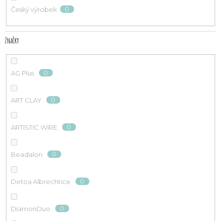
0
Český výrobek
Značky
0
AG Plus
0
ART CLAY
0
ARTISTIC WIRE
0
Beadalon
0
Detoa Albrechtice
0
DiamonDuo