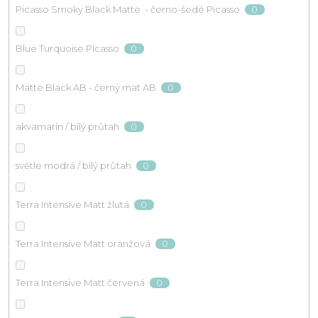
0
Picasso Smoky Black Matte - černo-šedé Picasso
0
Blue Turquoise Picasso
0
Matte Black AB - černý mat AB
0
akvamarín / bílý průtah
0
světle modrá / bílý průtah
0
Terra Intensive Matt žlutá
0
Terra Intensive Matt oranžová
0
Terra Intensive Matt červená