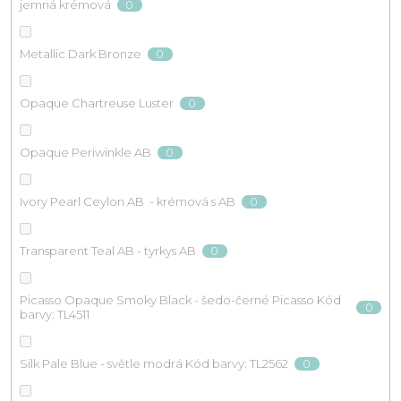
0
jemná krémová
0
Metallic Dark Bronze
0
Opaque Chartreuse Luster
0
Opaque Periwinkle AB
0
Ivory Pearl Ceylon AB - krémová s AB
0
Transparent Teal AB - tyrkys AB
Picasso Opaque Smoky Black - šedo-černé Picasso Kód
0
barvy: TL4511
0
Silk Pale Blue - světle modrá Kód barvy: TL2562