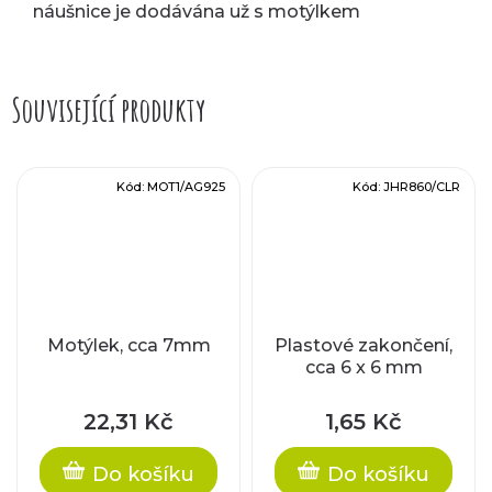
náušnice je dodávána už s motýlkem
Související produkty
Kód:
MOT1/AG925
Kód:
JHR860/CLR
Motýlek, cca 7mm
Plastové zakončení,
cca 6 x 6 mm
22,31 Kč
1,65 Kč
Do košíku
Do košíku