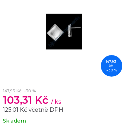
147,93
kč
–30 %
147,93 Kč
–30 %
103,31 Kč
/ ks
125,01 Kč včetně DPH
Měrná
Skladem
cena: