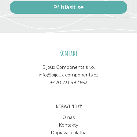
Přihlásit se
Z
á
Kontakt
p
Bijoux Components s.r.o.
info@bijoux-components.cz
a
+420 731 482 562
t
í
Informace pro vás
O nás
Kontakty
Doprava a platba