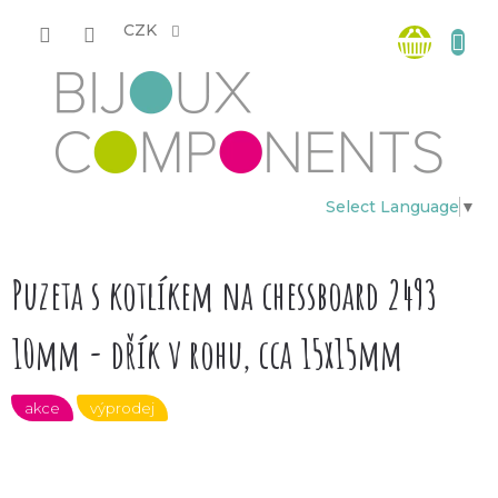
Přejít
Nákup
na
CZK
obsah
košík
Select Language
▼
Puzeta s kotlíkem na chessboard 2493
10mm - dřík v rohu, cca 15x15mm
akce
výprodej