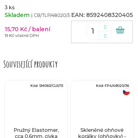
3 ks
Skladem
EAN:
8592408320405
| CB/TLP/48020/3
15,70 Kč
/ balení
Do
koš
19 Kč včetně DPH
Související produkty
Kód:
SM060/CLR/15
Kód:
FP4/48020/36
český výrobek
Pružný Elastomer,
Skleněné ohňové
cca 0,6mm, cívka
korálky (ohňovky) -