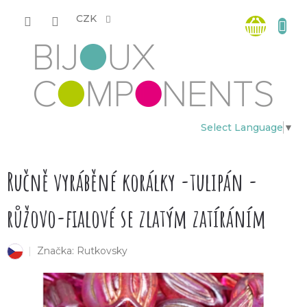
Přejít
Nákup
na
CZK
obsah
košík
Select Language
▼
Ručně vyráběné korálky -tulipán -
růžovo-fialové se zlatým zatíráním
Značka:
Rutkovsky
český výrobek