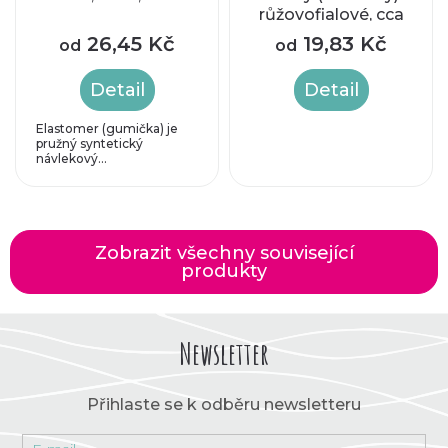
růžovofialové, cca
4mm
26,45 Kč
19,83 Kč
od
od
Detail
Detail
Elastomer (gumička) je
pružný syntetický
návlekový...
Zobrazit všechny související
produkty
Newsletter
Přihlaste se k odběru newsletteru