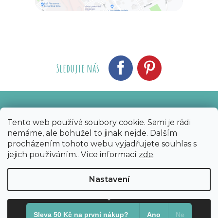
Sledujte nás
Vytvořil Shoptet
Nakódoval eshopGuru
|
Tento web používá soubory cookie. Sami je rádi
nemáme, ale bohužel to jinak nejde. Dalším
Copyright 2026
Bijoux Components - Svět
procházením tohoto webu vyjadřujete souhlas s
korálků
. Všechna práva vyhrazena.
Upravit
jejich používáním.. Více informací
zde
.
nastavení cookies
Nastavení
Odmítnout
Souhlasím
Sleva 50 Kč na první nákup?​
Ano
Ne