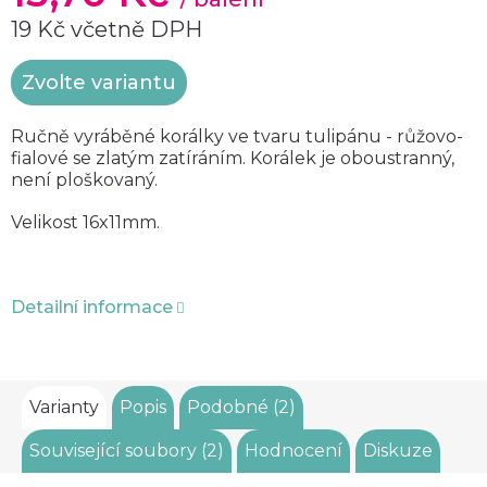
19 Kč včetně DPH
Měrná
Zvolte variantu
cena:
Ručně vyráběné korálky ve tvaru tulipánu - růžovo-
fialové se zlatým zatíráním. Korálek je oboustranný,
není ploškovaný.
Velikost 16x11mm.
Detailní informace
Varianty
Popis
Podobné (2)
Související soubory (2)
Hodnocení
Diskuze