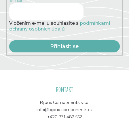
E-mail
Vložením e-mailu souhlasíte s
podmínkami
ochrany osobních údajů
Přihlásit se
Z
á
Kontakt
p
Bijoux Components s.r.o.
info@bijoux-components.cz
a
+420 731 482 562
t