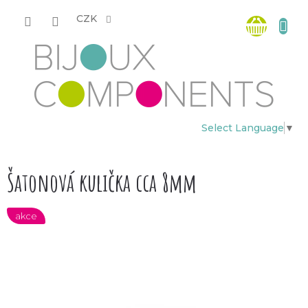
Přejít
Nákup
na
CZK
obsah
košík
Select Language
▼
Šatonová kulička cca 8mm
akce