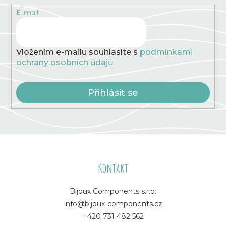
E-mail
Vložením e-mailu souhlasíte s
podmínkami
ochrany osobních údajů
Přihlásit se
Z
á
Kontakt
p
Bijoux Components s.r.o.
info@bijoux-components.cz
a
+420 731 482 562