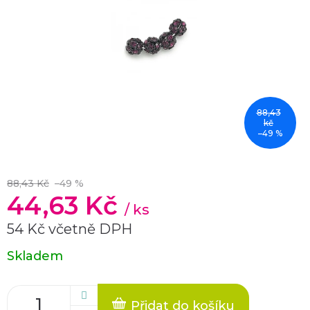
88,43
kč
–49 %
88,43 Kč
–49 %
44,63 Kč
/ ks
54 Kč včetně DPH
Měrná
Skladem
cena:
Přidat do košíku