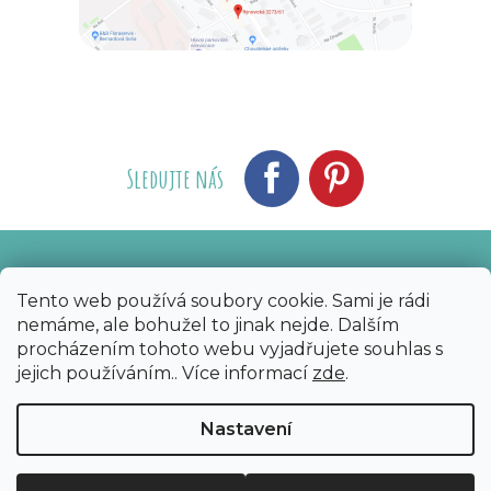
Sledujte nás
Vytvořil Shoptet
Nakódoval eshopGuru
|
Tento web používá soubory cookie. Sami je rádi
nemáme, ale bohužel to jinak nejde. Dalším
Copyright 2026
Bijoux Components - Svět
procházením tohoto webu vyjadřujete souhlas s
korálků
. Všechna práva vyhrazena.
Upravit
jejich používáním.. Více informací
zde
.
nastavení cookies
Nastavení