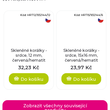
Kód:
HRT12/932144/12
Kód:
HRT15/932144/6
český výrobek
český výrobek
Skleněné korálky -
Skleněné korálky -
srdce, 12 mm,
srdce, 15x16 mm,
červená/hematit
červená/hematit
32,23 Kč
23,97 Kč
Do košíku
Do košíku
Zobrazit všechny související