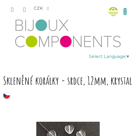
Přejít
Nákup
na
CZK
obsah
košík
Select Language
▼
Skleněné korálky - srdce, 12mm, krystal
český výrobek