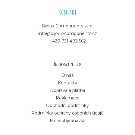
á
Kontakt
p
Bijoux Components s.r.o.
info@bijoux-components.cz
a
+420 731 482 562
t
í
Informace pro vás
O nás
Kontakty
Doprava a platba
Reklamace
Obchodní podmínky
Podmínky ochrany osobních údajů
Moje objednávka