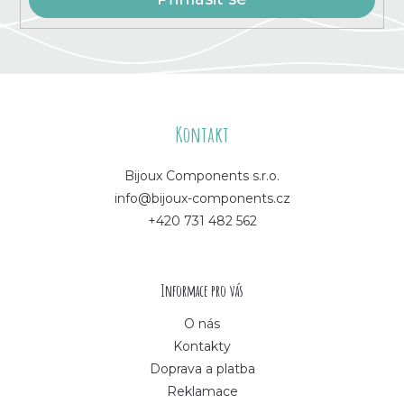
Z
á
Kontakt
p
Bijoux Components s.r.o.
info@bijoux-components.cz
a
+420 731 482 562
t
í
Informace pro vás
O nás
Kontakty
Doprava a platba
Reklamace