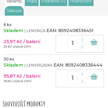
Varianty
Popis
Podobné (7)
Hodnocení
Diskuze
6 ks
Skladem
EAN:
8592408336451
| LEM1/RG/6
23,97 Kč
/ balení
Do
koš
29 Kč včetně DPH
30 ks
Skladem
EAN:
8592408336444
| LEM1/RG/30KS
95,87 Kč
/ balení
Do
koš
116 Kč včetně DPH
Související produkty