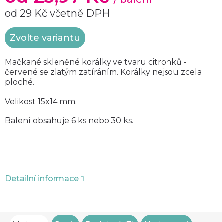
od
29 Kč
včetně DPH
Měrná
Zvolte variantu
cena:
Mačkané skleněné korálky ve tvaru citronků -
červené se zlatým zatíráním. Korálky nejsou zcela
ploché.
Velikost 15x14 mm.
Balení obsahuje 6 ks nebo 30 ks.
Detailní informace