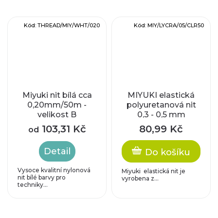
Kód:
THREAD/MIY/WHT/020
Kód:
MIY/LYCRA/05/CLR50
Miyuki nit bílá cca
MIYUKI elastická
0,20mm/50m -
polyuretanová nit
velikost B
0,3 - 0,5 mm
103,31 Kč
80,99 Kč
od
Detail
Do košíku
Vysoce kvalitní nylonová
Miyuki elastická nit je
nit bílé barvy pro
vyrobena z...
techniky...