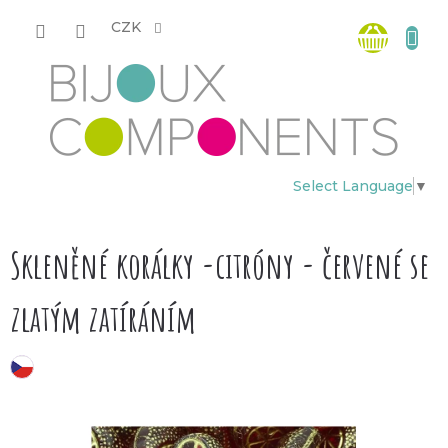
Přejít
Nákup
na
CZK
obsah
košík
Select Language
▼
Skleněné korálky -citróny - červené se
zlatým zatíráním
český výrobek