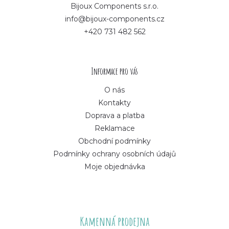
p
Bijoux Components s.r.o.
info@bijoux-components.cz
a
+420 731 482 562
t
í
Informace pro vás
O nás
Kontakty
Doprava a platba
Reklamace
Obchodní podmínky
Podmínky ochrany osobních údajů
Moje objednávka
Kamenná prodejna