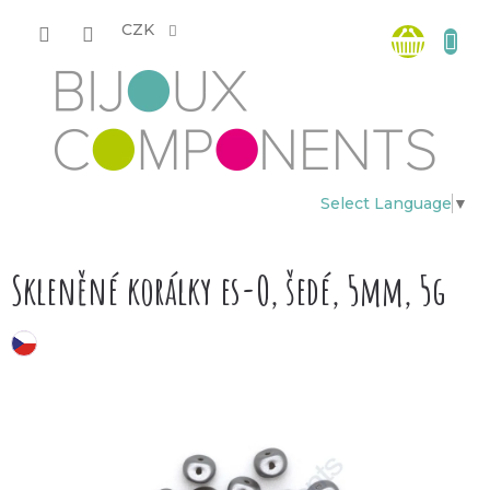
Přejít
Nákup
na
CZK
obsah
košík
Select Language
▼
Skleněné korálky es-O, šedé, 5mm, 5g
český výrobek