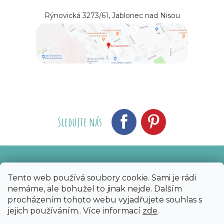
Rýnovická 3273/61, Jablonec nad Nisou
Sledujte nás
Vytvořil Shoptet
Nakódoval eshopGuru
|
Tento web používá soubory cookie. Sami je rádi
nemáme, ale bohužel to jinak nejde. Dalším
Copyright 2026
Bijoux Components - Svět
procházením tohoto webu vyjadřujete souhlas s
korálků
. Všechna práva vyhrazena.
Upravit
jejich používáním.. Více informací
zde
.
nastavení cookies