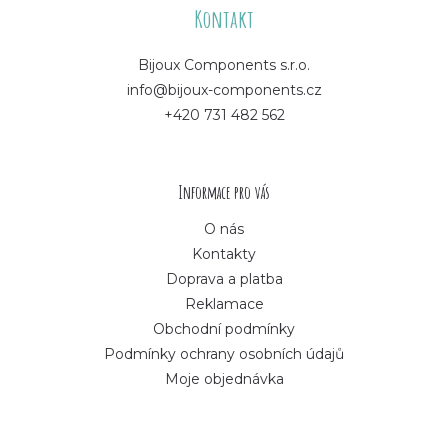
á
Kontakt
p
Bijoux Components s.r.o.
info@bijoux-components.cz
a
+420 731 482 562
t
í
Informace pro vás
O nás
Kontakty
Doprava a platba
Reklamace
Obchodní podmínky
Podmínky ochrany osobních údajů
Moje objednávka