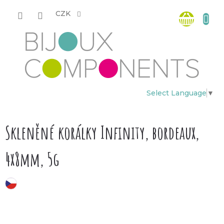
Přejít
Nákup
na
CZK
obsah
košík
Select Language
▼
Skleněné korálky Infinity, bordeaux,
4x8mm, 5g
český výrobek