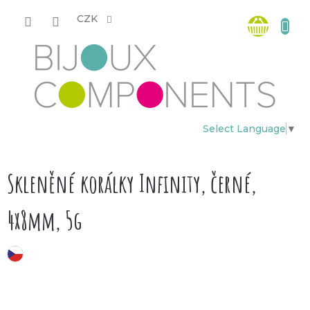
Přejít
Nákup
na
CZK
obsah
košík
Select Language
▼
Skleněné korálky Infinity, černé,
4x8mm, 5g
český výrobek