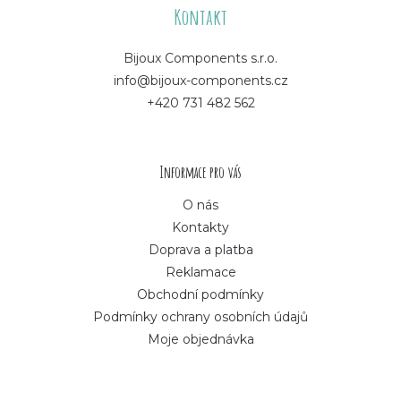
á
Kontakt
p
Bijoux Components s.r.o.
info@bijoux-components.cz
a
+420 731 482 562
t
í
Informace pro vás
O nás
Kontakty
Doprava a platba
Reklamace
Obchodní podmínky
Podmínky ochrany osobních údajů
Moje objednávka