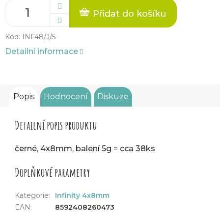
Přidat do košíku
Kód:
INF48/J/5
Detailní informace
Popis
Hodnocení
Diskuze
Detailní popis produktu
černé, 4x8mm, balení 5g = cca 38ks
Doplňkové parametry
Kategorie
:
Infinity 4x8mm
EAN
:
8592408260473