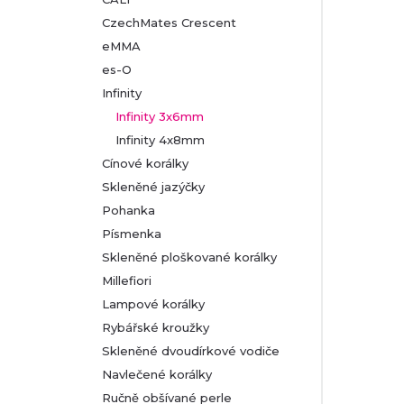
CzechMates Crescent
eMMA
es-O
Infinity
Infinity 3x6mm
Infinity 4x8mm
Cínové korálky
Skleněné jazýčky
Pohanka
Písmenka
Skleněné ploškované korálky
Millefiori
Lampové korálky
Rybářské kroužky
Skleněné dvoudírkové vodiče
Navlečené korálky
Ručně obšívané perle