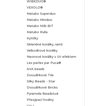
WIBEDUO®
VEXOLO®
Matubo Superduo
Matubo Miniduo
Matubo NIB-BIT
Matubo Rulla
Kytičky
Skleněné korálky, ramš
Velkodírové korálky
Neonové korálky s UV efektem
Les perles par Puca®
AVA beads
Dvoudírkové Tile
Silky Beads - Star
Dvoudírkové Bricks
Pyramida Beadstud
Přesýpací hodiny
CALI