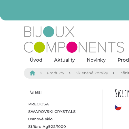
Přejít
na
obsah
Úvod
Aktuality
Novinky
Prod
Domů
Produkty
Skleněné korálky
Infini
P
Skle
Kategorie
Přeskočit
kategorie
o
PRECIOSA
český výrobek
SWAROVSKI CRYSTALS
s
Uranové sklo
t
Stříbro Ag925/1000