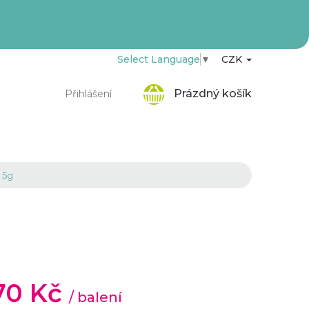
Select Language
▼
CZK
Nákupní
Prázdný košík
Přihlášení
košík
, 5g
,70 Kč
/ balení