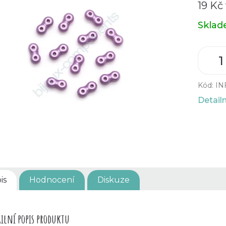
19 Kč
Měrná
Skla
cena:
Kód:
IN
Detail
is
Hodnocení
Diskuze
ilní popis produktu