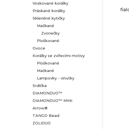
Voskované korálky
fia
Práskané korálky
Skleněné kytičky
Mačkané
Zvonečky
Ploškované
Ovoce
Korálky se zvířecími motivy
Ploškované
Mačkané
Lampovky - vinutky
Srdíčka
DIAMONDUO™
DIAMONDUO™ MINI
Arrow®
TANGO Bead
ZOLIDUO