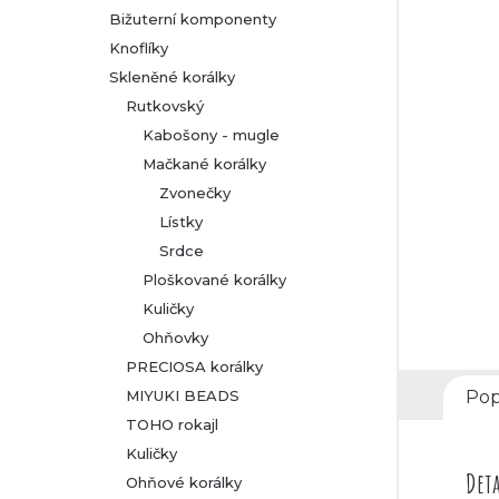
Bižuterní komponenty
r
Knoflíky
Skleněné korálky
a
Rutkovský
n
Kabošony - mugle
Mačkané korálky
n
Zvonečky
Lístky
í
Srdce
p
Ploškované korálky
Kuličky
a
Ohňovky
PRECIOSA korálky
n
MIYUKI BEADS
Pop
TOHO rokajl
e
Kuličky
l
Deta
Ohňové korálky