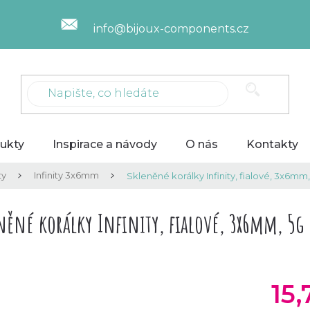
info@bijoux-components.cz
ukty
Inspirace a návody
O nás
Kontakty
ty
Infinity 3x6mm
Skleněné korálky Infinity, fialové, 3x6mm
něné korálky Infinity, fialové, 3x6mm, 5g
15