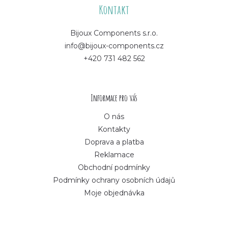
á
Kontakt
p
Bijoux Components s.r.o.
info@bijoux-components.cz
a
+420 731 482 562
t
í
Informace pro vás
O nás
Kontakty
Doprava a platba
Reklamace
Obchodní podmínky
Podmínky ochrany osobních údajů
Moje objednávka