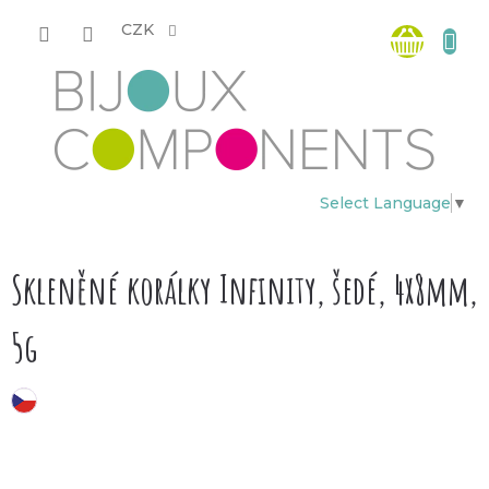
Přejít
Nákup
na
CZK
obsah
košík
Select Language
▼
Skleněné korálky Infinity, šedé, 4x8mm,
5g
český výrobek