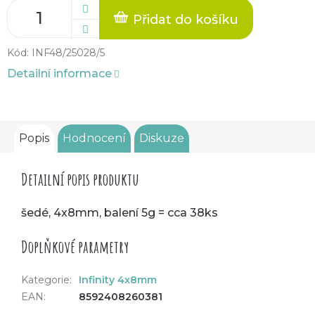
Přidat do košíku
Kód:
INF48/25028/5
Detailní informace
Popis
Hodnocení
Diskuze
Detailní popis produktu
šedé, 4x8mm, balení 5g = cca 38ks
Doplňkové parametry
Kategorie
:
Infinity 4x8mm
EAN
:
8592408260381