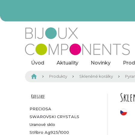
Přejít
na
obsah
Úvod
Aktuality
Novinky
Prod
Domů
Produkty
Skleněné korálky
Pyra
P
Skle
Kategorie
Přeskočit
kategorie
o
PRECIOSA
český výrobek
SWAROVSKI CRYSTALS
s
Uranové sklo
t
Stříbro Ag925/1000