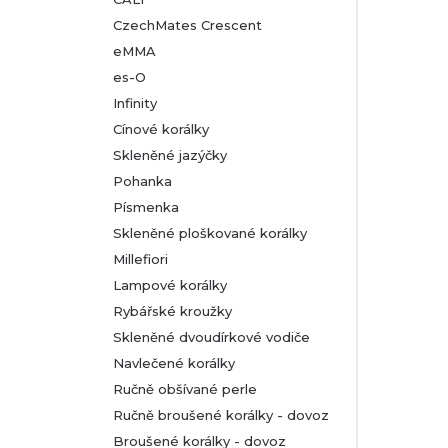
CzechMates Crescent
eMMA
es-O
Infinity
Cínové korálky
Skleněné jazýčky
Pohanka
Písmenka
Skleněné ploškované korálky
Millefiori
Lampové korálky
Rybářské kroužky
Skleněné dvoudírkové vodiče
Navlečené korálky
Ručně obšívané perle
Ručně broušené korálky - dovoz
Broušené korálky - dovoz