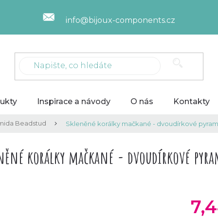
info@bijoux-components.cz
ukty
Inspirace a návody
O nás
Kontakty
mida Beadstud
Skleněné korálky mačkané - dvoudírkové pyramid
něné korálky mačkané - dvoudírkové pyrami
7,