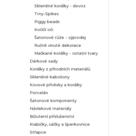
Skleněné korálky - dovoz
Trny-Spikes
Piggy beads
Kočičí oči
Šatonové růže - výprodej
Ručně vinuté dekorace
Mačkané korálky - ostatní tvary
Dárkové sady
Korálky z přírodních materiálů
Skleněné kabošony
Kovové přívěsky a korálky
Porcelán
Šatonové komponenty
Návlekové materiály
Bižuterní příslušenství
Krabičky, sáčky a šperkovnice
Střapce