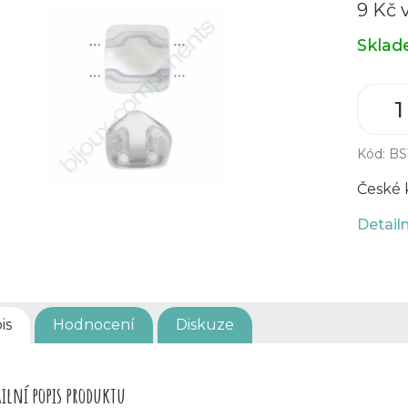
9 Kč 
Měrná
Skla
cena:
Kód:
BS
České 
Detail
is
Hodnocení
Diskuze
ilní popis produktu