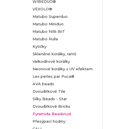
WIBEDUO®
VEXOLO®
Matubo Superduo
Matubo Miniduo
Matubo NIB-BIT
Matubo Rulla
Kytičky
Skleněné korálky, ramš
Velkodírové korálky
Neonové korálky s UV efektem
Les perles par Puca®
AVA beads
Dvoudírkové Tile
Silky Beads - Star
Dvoudírkové Bricks
Pyramida Beadstud
Přesýpací hodiny
CALI