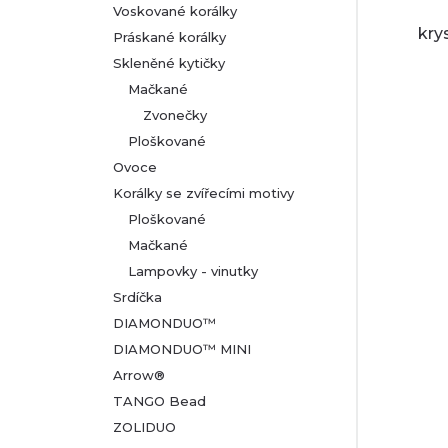
Voskované korálky
kry
Práskané korálky
Skleněné kytičky
Mačkané
Zvonečky
Ploškované
Ovoce
Korálky se zvířecími motivy
Ploškované
Mačkané
Lampovky - vinutky
Srdíčka
DIAMONDUO™
DIAMONDUO™ MINI
Arrow®
TANGO Bead
ZOLIDUO