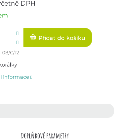
včetně DPH
dem
Přidat do košíku
T08/C/12
korálky
ní informace
Doplňkové parametry