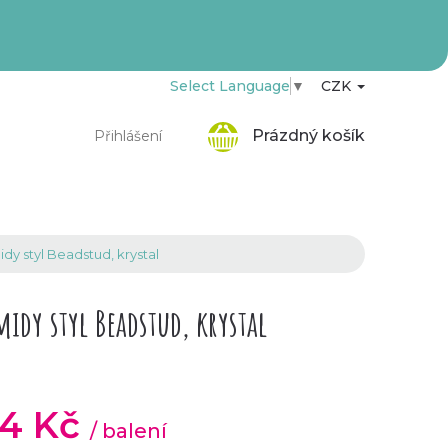
Select Language
▼
CZK
Nákupní
Prázdný košík
Přihlášení
košík
y styl Beadstud, krystal
dy styl Beadstud, krystal
44 Kč
/ balení