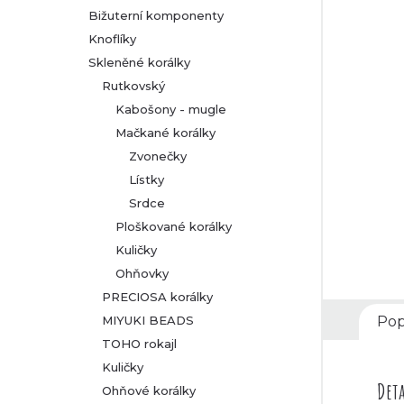
Bižuterní komponenty
r
Knoflíky
Skleněné korálky
a
Rutkovský
n
Kabošony - mugle
Mačkané korálky
n
Zvonečky
Lístky
í
Srdce
p
Ploškované korálky
Kuličky
a
Ohňovky
PRECIOSA korálky
n
MIYUKI BEADS
Pop
TOHO rokajl
e
Kuličky
l
Deta
Ohňové korálky