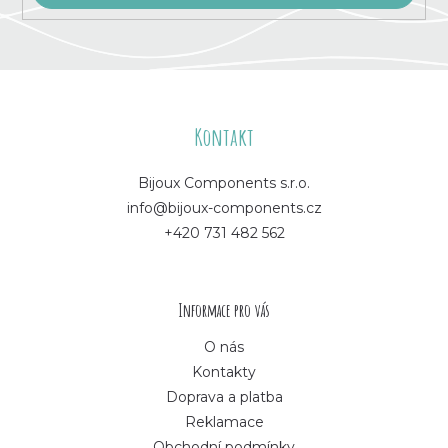
Z
á
Kontakt
p
Bijoux Components s.r.o.
info@bijoux-components.cz
a
+420 731 482 562
t
í
Informace pro vás
O nás
Kontakty
Doprava a platba
Reklamace
Obchodní podmínky