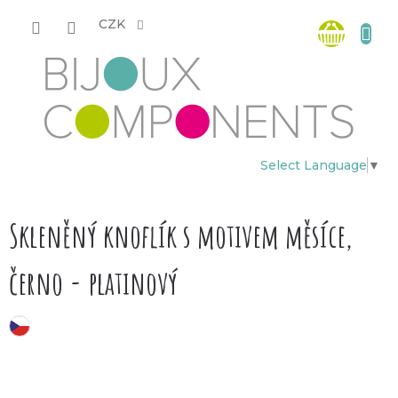
Přejít
Nákup
na
CZK
obsah
košík
Select Language
▼
Skleněný knoflík s motivem měsíce,
černo - platinový
český výrobek