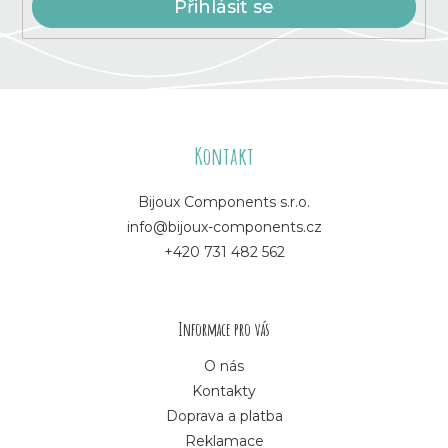
Přihlásit se
Z
á
Kontakt
p
Bijoux Components s.r.o.
info@bijoux-components.cz
a
+420 731 482 562
t
í
Informace pro vás
O nás
Kontakty
Doprava a platba
Reklamace