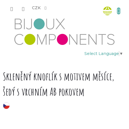
Přejít
Nákup
na
CZK
obsah
košík
Select Language
▼
Skleněný knoflík s motivem měsíce,
šedý s vrchním AB pokovem
český výrobek