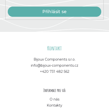
Přihlásit se
Z
á
Kontakt
p
Bijoux Components s.r.o.
info@bijoux-components.cz
a
+420 731 482 562
t
í
Informace pro vás
O nás
Kontakty