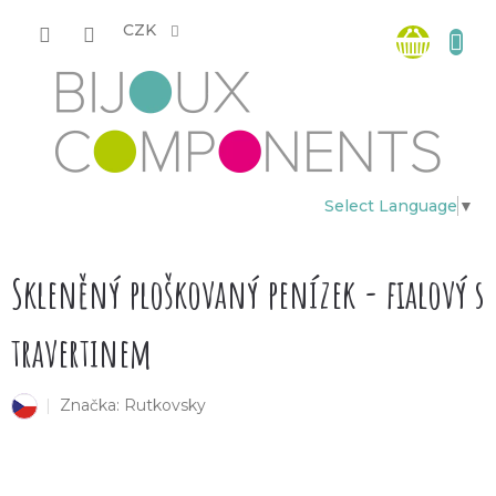
Přejít
Nákup
na
CZK
obsah
košík
Select Language
▼
Skleněný ploškovaný penízek - fialový s
travertinem
Značka:
Rutkovsky
český výrobek