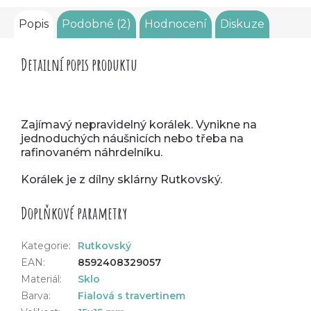
Popis
Podobné (2)
Hodnocení
Diskuze
Detailní popis produktu
Zajímavý nepravidelný korálek. Vynikne na
jednoduchých náušnicích nebo třeba na
rafinovaném náhrdelníku.
Korálek je z dílny sklárny Rutkovský.
Doplňkové parametry
Kategorie
:
Rutkovský
EAN
:
8592408329057
Materiál
:
Sklo
Barva
:
Fialová s travertinem