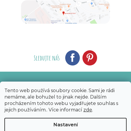
Sledujte nás
Vytvořil Shoptet
Nakódoval eshopGuru
|
Tento web používá soubory cookie. Sami je rádi
nemáme, ale bohužel to jinak nejde. Dalším
Copyright 2026
Bijoux Components - Svět
procházením tohoto webu vyjadřujete souhlas s
korálků
. Všechna práva vyhrazena.
Upravit
jejich používáním.. Více informací
zde
.
nastavení cookies
Nastavení