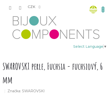
Přejít
Nákup
na
CZK
obsah
košík
Select Language
▼
SWAROVSKI perle, Fuchsia - fuchsiový, 6
mm
Značka:
SWAROVSKI