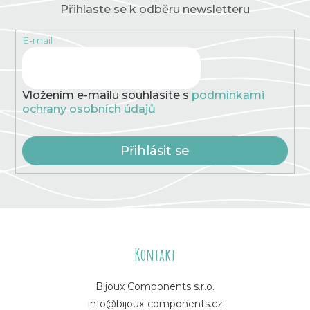
Přihlaste se k odběru newsletteru
E-mail
Vložením e-mailu souhlasíte s
podmínkami
ochrany osobních údajů
Přihlásit se
Z
á
Kontakt
p
Bijoux Components s.r.o.
info@bijoux-components.cz