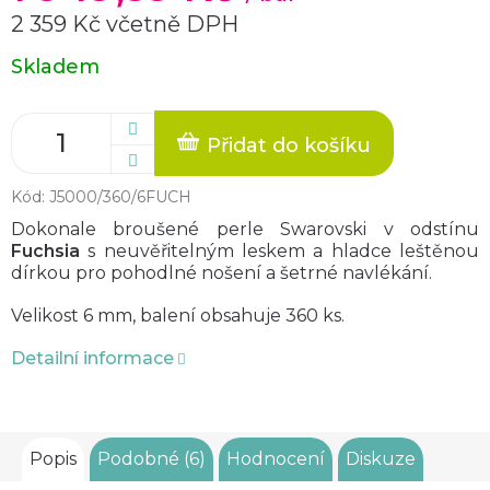
2 359 Kč včetně DPH
Měrná
Skladem
cena:
Přidat do košíku
Kód:
J5000/360/6FUCH
Dokonale broušené perle Swarovski v odstínu
Fuchsia
s neuvěřitelným leskem a hladce leštěnou
dírkou pro pohodlné nošení a šetrné navlékání.
Velikost 6 mm, balení obsahuje 360 ks.
Detailní informace
Popis
Podobné (6)
Hodnocení
Diskuze