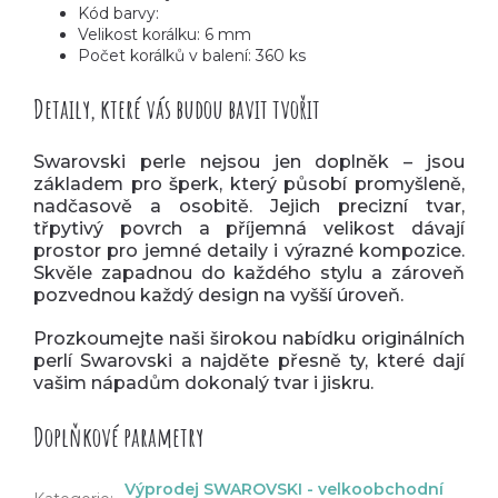
Kód barvy:
Velikost korálku: 6 mm
Počet korálků v balení: 360 ks
Detaily, které vás budou bavit tvořit
Swarovski perle nejsou jen doplněk – jsou
základem pro šperk, který působí promyšleně,
nadčasově a osobitě. Jejich precizní tvar,
třpytivý povrch a příjemná velikost dávají
prostor pro jemné detaily i výrazné kompozice.
Skvěle zapadnou do každého stylu a zároveň
pozvednou každý design na vyšší úroveň.
Prozkoumejte naši širokou nabídku originálních
perlí Swarovski a najděte přesně ty, které dají
vašim nápadům dokonalý tvar i jiskru.
Doplňkové parametry
Výprodej SWAROVSKI - velkoobchodní