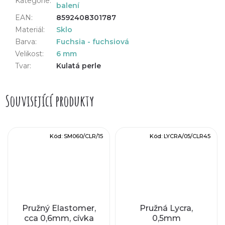
Kategorie
:
balení
EAN
:
8592408301787
Materiál
:
Sklo
Barva
:
Fuchsia - fuchsiová
Velikost
:
6 mm
Tvar
:
Kulatá perle
Související produkty
Kód:
SM060/CLR/15
Kód:
LYCRA/05/CLR45
Pružný Elastomer,
Pružná Lycra,
cca 0,6mm, cívka
0,5mm