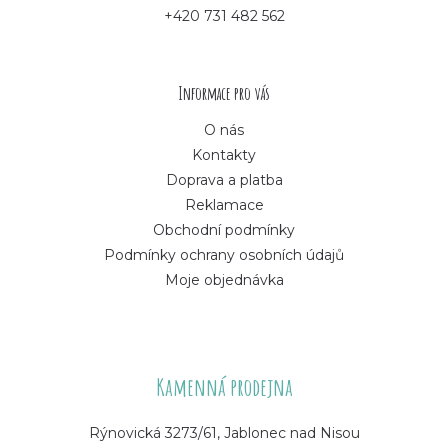
a
+420 731 482 562
t
í
Informace pro vás
O nás
Kontakty
Doprava a platba
Reklamace
Obchodní podmínky
Podmínky ochrany osobních údajů
Moje objednávka
Kamenná prodejna
Rýnovická 3273/61, Jablonec nad Nisou