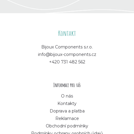
Z
á
Kontakt
p
Bijoux Components s.r.o.
info@bijoux-components.cz
a
+420 731 482 562
t
í
Informace pro vás
O nás
Kontakty
Doprava a platba
Reklamace
Obchodní podmínky
Podmínky ochrany osobních údajů