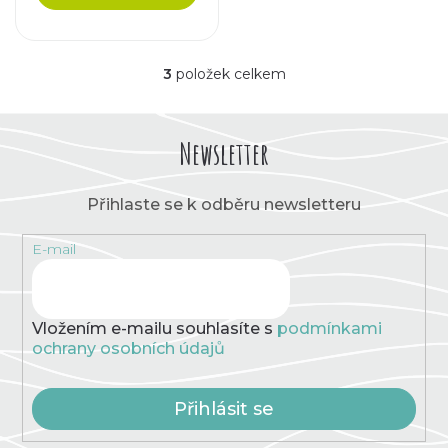
3
položek celkem
O
v
l
á
Newsletter
d
a
c
Přihlaste se k odběru newsletteru
í
p
E-mail
r
v
k
y
v
Vložením e-mailu souhlasíte s
podmínkami
ý
ochrany osobních údajů
p
i
s
Přihlásit se
u