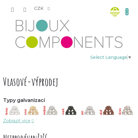
Přejít
Nákup
na
CZK
obsah
košík
Select Language
▼
Vlasové-výprodej
Typy galvanizací
Zobrazit více