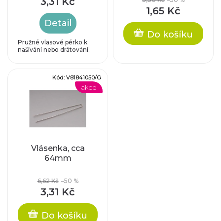
p
3,31 Kč
d
1,65 Kč
r
Detail
u
Do košíku
o
Pružné vlasové pérko k
našívání nebo drátování.
k
d
t
Kód:
V81841050/G
u
akce
ů
k
t
Vlásenka, cca
ů
64mm
6,62 Kč
–50 %
3,31 Kč
Do košíku