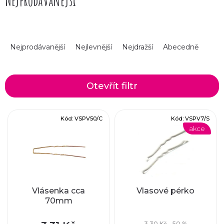
Nejprodávanější
Ř
Nejprodávanější
Nejlevnější
Nejdražší
Abecedně
a
z
Otevřít filtr
e
V
Kód:
VSPV50/C
Kód:
VSPV7/S
n
akce
ý
í
p
p
i
r
Vlásenka cca
Vlasové pérko
70mm
s
o
3,30 Kč
–50 %