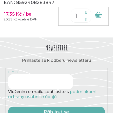
EAN:
8592408283847
17,35 Kč
/ ba
Do
koš
20,99 Kč včetně DPH
Newsletter
Přihlaste se k odběru newsletteru
E-mail
Vložením e-mailu souhlasíte s
podmínkami
ochrany osobních údajů
Přihlásit se