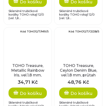
Do košíku
Do košíku
Skleněné trubičkové
Skleněné trubičkové
korálky TOHO rokajl 12/0
korálky TOHO rokajl 12/0
(vel. 1,8...
(vel. 1,8...
Kód:
TOHO12/T/MRI/5
Kód:
TOHO12/T/CEDB/5
TOHO Treasure,
TOHO Treasure,
Metallic Rainbow
Ceylon Denim Blue,
Iris, vel.1,8 mm,
vel.1,8 mm, průtah
průtah 0,9 mm
0,9 mm
34,71 Kč
48,76 Kč
Do košíku
Do košíku
Skleněné trubičkové
Skleněné trubičkové