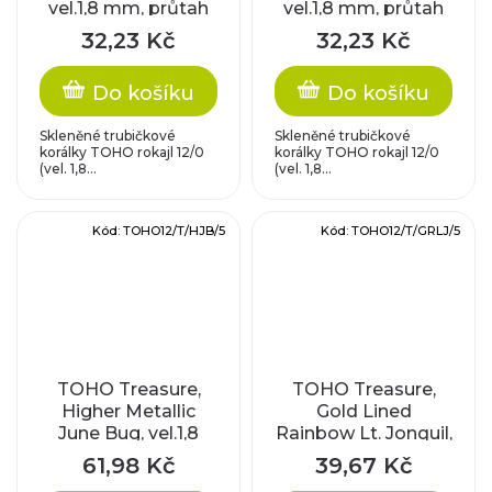
vel.1,8 mm, průtah
vel.1,8 mm, průtah
0,9 mm
0,9 mm
32,23 Kč
32,23 Kč
Do košíku
Do košíku
Skleněné trubičkové
Skleněné trubičkové
korálky TOHO rokajl 12/0
korálky TOHO rokajl 12/0
(vel. 1,8...
(vel. 1,8...
Kód:
TOHO12/T/HJB/5
Kód:
TOHO12/T/GRLJ/5
TOHO Treasure,
TOHO Treasure,
Higher Metallic
Gold Lined
June Bug, vel.1,8
Rainbow Lt. Jonquil,
mm, průtah 0,9 mm
vel.1,8 mm, průtah
61,98 Kč
39,67 Kč
0,9 mm