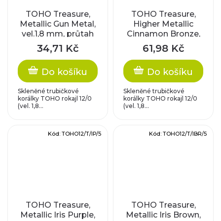
TOHO Treasure,
TOHO Treasure,
Metallic Gun Metal,
Higher Metallic
vel.1,8 mm, průtah
Cinnamon Bronze,
0,9 mm
vel.1,8 mm, průtah
34,71 Kč
61,98 Kč
0,9 mm
Do košíku
Do košíku
Skleněné trubičkové
Skleněné trubičkové
korálky TOHO rokajl 12/0
korálky TOHO rokajl 12/0
(vel. 1,8...
(vel. 1,8...
Kód:
TOHO12/T/IP/5
Kód:
TOHO12/T/IBR/5
TOHO Treasure,
TOHO Treasure,
Metallic Iris Purple,
Metallic Iris Brown,