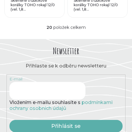
Skleněné trubičkové
Skleněné trubičkové
korálky TOHO rokajl 12/0
korálky TOHO rokajl 12/0
(vel. 1,8...
(vel. 1,8...
20
položek celkem
O
v
l
á
Newsletter
d
a
c
Přihlaste se k odběru newsletteru
í
p
E-mail
r
v
k
y
v
Vložením e-mailu souhlasíte s
podmínkami
ý
ochrany osobních údajů
p
i
s
Přihlásit se
u