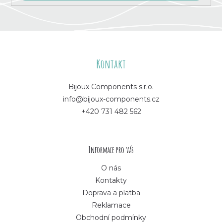
Z
á
Kontakt
p
Bijoux Components s.r.o.
info@bijoux-components.cz
a
+420 731 482 562
t
í
Informace pro vás
O nás
Kontakty
Doprava a platba
Reklamace
Obchodní podmínky