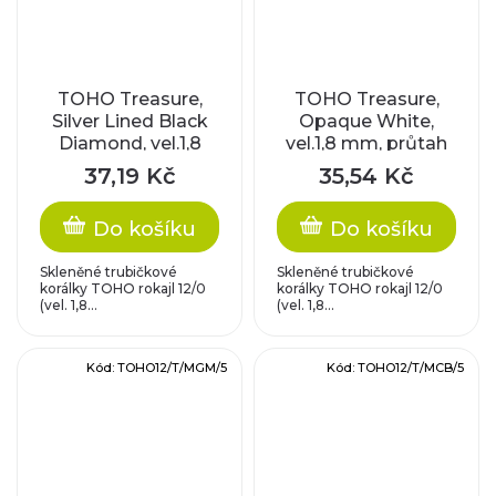
TOHO Treasure,
TOHO Treasure,
Silver Lined Black
Opaque White,
Diamond, vel.1,8
vel.1,8 mm, průtah
mm, průtah 0,9 mm
0,9 mm
37,19 Kč
35,54 Kč
Do košíku
Do košíku
Skleněné trubičkové
Skleněné trubičkové
korálky TOHO rokajl 12/0
korálky TOHO rokajl 12/0
(vel. 1,8...
(vel. 1,8...
Kód:
TOHO12/T/MGM/5
Kód:
TOHO12/T/MCB/5