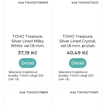
Kód:
TOHO12/T/SMW/5
Kód:
TOHO12/T/SC/5
TOHO Treasure,
TOHO Treasure,
Silver Lined Milky
Silver Lined Crystal,
White, vel.1,8 mm,
vel.1,8 mm, průtah
průtah 0,9 mm
0,9 mm
37,19 Kč
40,49 Kč
Detail
Detail
Skleněné trubičkové
Skleněné trubičkové
korálky TOHO rokajl 12/0
korálky TOHO rokajl 12/0
(vel. 1,8...
(vel. 1,8...
Kód:
TOHO12/T/SBD/5
Kód:
TOHO12/T/OW/5