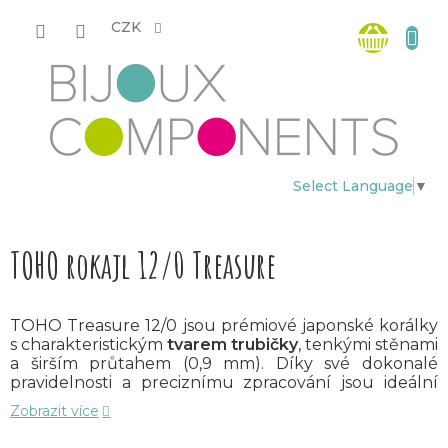
Přejít
Nákup
na
CZK
obsah
košík
Select Language
▼
TOHO rokajl 12/0 Treasure
TOHO Treasure 12/0 jsou prémiové japonské korálky
s charakteristickým
tvarem trubičky
, tenkými stěnami
a širším průtahem (0,9 mm). Díky své dokonalé
pravidelnosti a preciznímu zpracování jsou ideální
pro techniky, které vyžadují opakované provlékání
Zobrazit více
návlekového materiálu. Hladký tvar a konzistentní
velikost zajistí perfektní výsledky i u složitých vzorů.