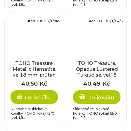
korálky TOHO rokajl 12/0
korálky TOHO rokajl 12/0
(vel. 1,8...
(vel. 1,8...
Kód:
TOHO12/T/81/5
Kód:
TOHO12/T/132/5
TOHO Treasure,
TOHO Treasure,
Metallic Hematite,
Opaque Lustered
vel.1,8 mm, průtah
Turquoise, vel.1,8
0,9 mm
mm, průtah 0,9 mm
40,50 Kč
40,49 Kč
Do košíku
Do košíku
Skleněné trubičkové
Skleněné trubičkové
korálky TOHO rokajl 12/0
korálky TOHO rokajl 12/0
(vel. 1,8...
(vel. 1,8...