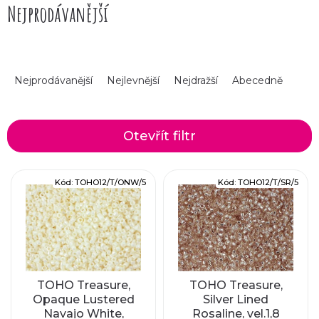
Nejprodávanější
TOHO Treasure 12/0 vám pomohou dosáhnout
profesionálního vzhledu. Vyberte si z naší nabídky a
nechte svou kreativitu zazářit!
Ř
Nejprodávanější
Nejlevnější
Nejdražší
Abecedně
a
z
Otevřít filtr
e
V
Kód:
TOHO12/T/ONW/5
Kód:
TOHO12/T/SR/5
n
ý
í
p
p
i
r
TOHO Treasure,
TOHO Treasure,
Opaque Lustered
Silver Lined
s
Navajo White,
Rosaline, vel.1,8