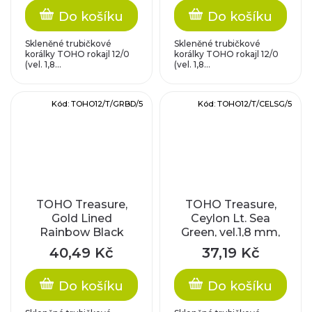
Do košíku
Do košíku
Skleněné trubičkové
Skleněné trubičkové
korálky TOHO rokajl 12/0
korálky TOHO rokajl 12/0
(vel. 1,8...
(vel. 1,8...
Kód:
TOHO12/T/GRBD/5
Kód:
TOHO12/T/CELSG/5
TOHO Treasure,
TOHO Treasure,
Gold Lined
Ceylon Lt. Sea
Rainbow Black
Green, vel.1,8 mm,
Diamond, vel.1,8
průtah 0,9 mm
40,49 Kč
37,19 Kč
mm, průtah 0,9 mm
Do košíku
Do košíku