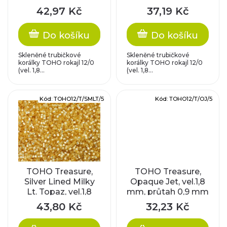
o
vel.1,8 mm
mm, průtah 0,9 mm
p
42,97 Kč
37,19 Kč
d
r
Do košíku
Do košíku
u
o
Skleněné trubičkové
Skleněné trubičkové
k
korálky TOHO rokajl 12/0
korálky TOHO rokajl 12/0
(vel. 1,8...
(vel. 1,8...
d
t
u
Kód:
TOHO12/T/SMLT/5
Kód:
TOHO12/T/OJ/5
ů
k
t
ů
TOHO Treasure,
TOHO Treasure,
Silver Lined Milky
Opaque Jet, vel.1,8
Lt. Topaz, vel.1,8
mm, průtah 0,9 mm
mm, průtah 0,9 mm
43,80 Kč
32,23 Kč