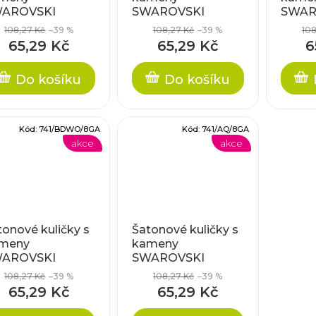
AROVSKI
SWAROVSKI
SWAR
EMENTS, cca
ELEMENTS, cca
ELEME
108,27 Kč
–39 %
108,27 Kč
–39 %
108
mm
8mm
8mm
65,29 Kč
65,29 Kč
6
Do košíku
Do košíku
Kód:
741/BDWO/8GA
Kód:
741/AQ/8GA
akce
akce
tonové kuličky s
Šatonové kuličky s
meny
kameny
AROVSKI
SWAROVSKI
EMENTS, cca
ELEMENTS, cca
108,27 Kč
–39 %
108,27 Kč
–39 %
mm
8mm
65,29 Kč
65,29 Kč