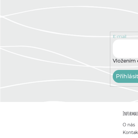
E-mail
Vložením 
Přihlási
Z
Informace
á
O nás
p
Kontak