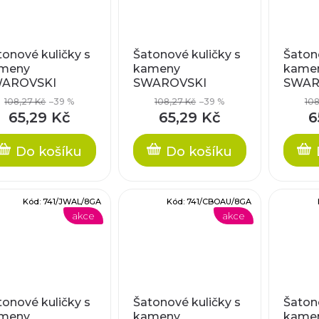
tonové kuličky s
Šatonové kuličky s
Šatono
meny
kameny
kame
AROVSKI
SWAROVSKI
SWAR
EMENTS, cca
ELEMENTS, cca
ELEME
108,27 Kč
–39 %
108,27 Kč
–39 %
108
mm
8mm
8mm
65,29 Kč
65,29 Kč
6
Do košíku
Do košíku
Kód:
741/JWAL/8GA
Kód:
741/CBOAU/8GA
akce
akce
tonové kuličky s
Šatonové kuličky s
Šatono
meny
kameny
kame