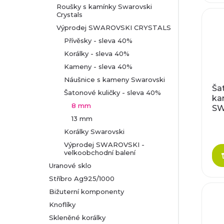
u
Roušky s kamínky Swarovski
d
Crystals
k
Výprodej SWAROVSKI CRYSTALS
u
Přívěsky - sleva 40%
t
Korálky - sleva 40%
k
Kameny - sleva 40%
ů
t
Náušnice s kameny Swarovski
Ša
Šatonové kuličky - sleva 40%
ka
ů
8 mm
SW
EL
13 mm
8
Korálky Swarovski
Výprodej SWAROVSKI -
velkoobchodní balení
Uranové sklo
Stříbro Ag925/1000
Bižuterní komponenty
Knoflíky
Skleněné korálky