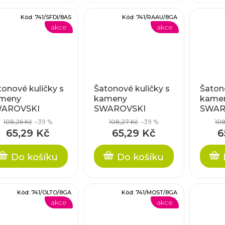
Kód:
741/SFDI/8AS
Kód:
741/RAAU/8GA
akce
akce
tonové kuličky s
Šatonové kuličky s
Šatono
meny
kameny
kame
AROVSKI
SWAROVSKI
SWAR
EMENTS, cca
ELEMENTS, cca
ELEME
108,26 Kč
–39 %
108,27 Kč
–39 %
108
mm
8mm
8mm
65,29 Kč
65,29 Kč
6
Do košíku
Do košíku
Kód:
741/OLTO/8GA
Kód:
741/MOST/8GA
akce
akce