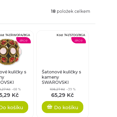
18
položek celkem
ód:
741/RWOPA/8GA
Kód:
741/STDO/8GA
akce
akce
vé kuličky s
Šatonové kuličky s
ny
kameny
OVSKI
SWAROVSKI
NTS, cca
ELEMENTS, cca
,27 Kč
–68 %
108,27 Kč
–39 %
8mm
5,29 Kč
65,29 Kč
Do košíku
Do košíku