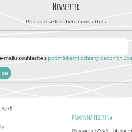
Newsletter
Přihlaste se k odběru newsletteru
e-mailu souhlasíte s
podmínkami ochrany osobních úda
t se
 pro vás
Kamenná prodejna
ty
Rýnovická 3273/61, Jablonec