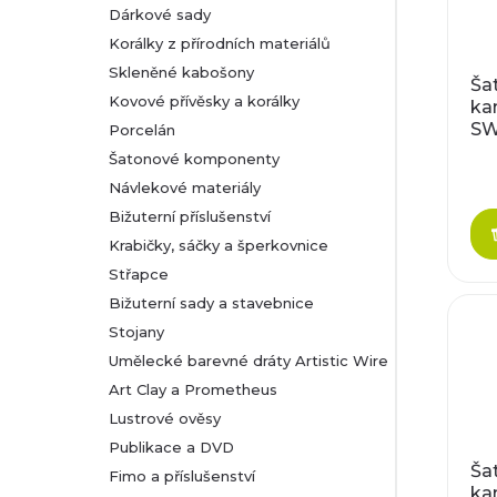
Dárkové sady
Korálky z přírodních materiálů
Skleněné kabošony
Ša
Kovové přívěsky a korálky
ka
SW
Porcelán
EL
Šatonové komponenty
8
Návlekové materiály
Bižuterní příslušenství
Krabičky, sáčky a šperkovnice
Střapce
Bižuterní sady a stavebnice
Stojany
Umělecké barevné dráty Artistic Wire
Art Clay a Prometheus
Lustrové ověsy
Publikace a DVD
Ša
Fimo a příslušenství
ka