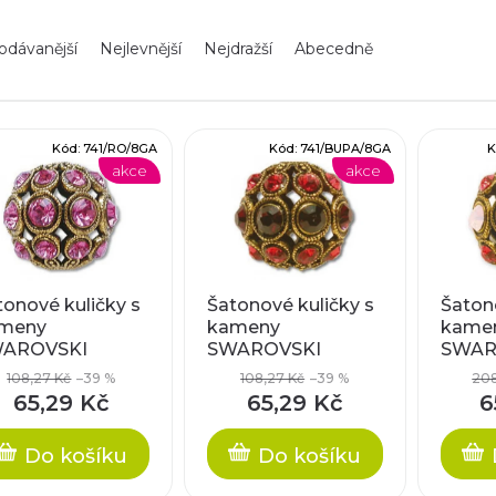
odávanější
Nejlevnější
Nejdražší
Abecedně
Kód:
741/RO/8GA
Kód:
741/BUPA/8GA
K
akce
akce
tonové kuličky s
Šatonové kuličky s
Šatono
meny
kameny
kame
AROVSKI
SWAROVSKI
SWAR
EMENTS, cca
ELEMENTS, cca
ELEME
108,27 Kč
–39 %
108,27 Kč
–39 %
208
mm
8mm
8mm
65,29 Kč
65,29 Kč
6
Do košíku
Do košíku