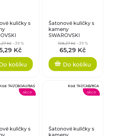
vé kuličky s
Šatonové kuličky s
ny
kameny
OVSKI
SWAROVSKI
NTS, cca
ELEMENTS, cca
,27 Kč
–39 %
108,27 Kč
–39 %
8mm
5,29 Kč
65,29 Kč
Do košíku
Do košíku
Kód:
741/CBOAU/8AS
Kód:
741/CAB/8GA
akce
akce
vé kuličky s
Šatonové kuličky s
ny
kameny