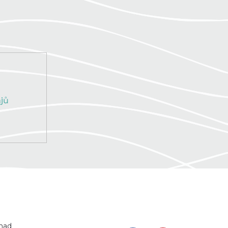
jů
 nad