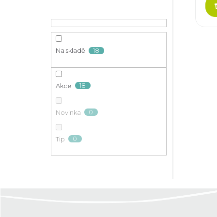
18
Na skladě
18
Akce
0
Novinka
0
Tip