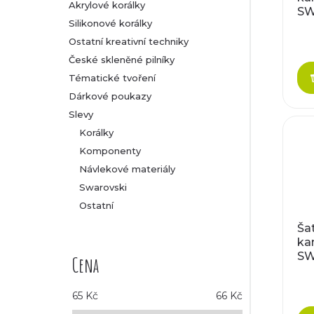
Akrylové korálky
SW
Silikonové korálky
EL
8
Ostatní kreativní techniky
České skleněné pilníky
Tématické tvoření
Dárkové poukazy
Slevy
Korálky
Komponenty
Návlekové materiály
Swarovski
Ostatní
Ša
ka
SW
Cena
EL
8
65
Kč
66
Kč