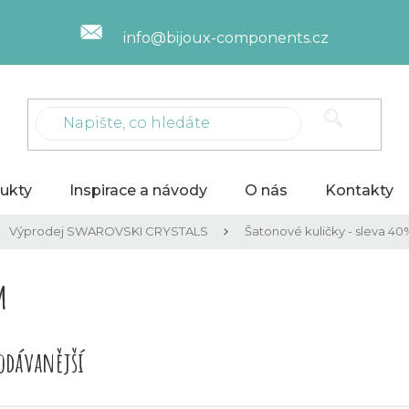
info@bijoux-components.cz
ukty
Inspirace a návody
O nás
Kontakty
Výprodej SWAROVSKI CRYSTALS
Šatonové kuličky - sleva 40
m
odávanější