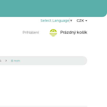
Select Language
▼
CZK
Nákupní
Prázdný košík
Přihlášení
košík
%
8 mm