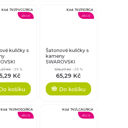
Kód:
741/PVCC/8GA
Kód:
741/PE/8GA
akce
akce
vé kuličky s
Šatonové kuličky s
ny
kameny
OVSKI
SWAROVSKI
NTS, cca
ELEMENTS, cca
,27 Kč
–39 %
108,27 Kč
–39 %
8mm
5,29 Kč
65,29 Kč
Do košíku
Do košíku
Kód:
741/MOSO/8GA
Kód:
741/LCAU/8GA
akce
akce