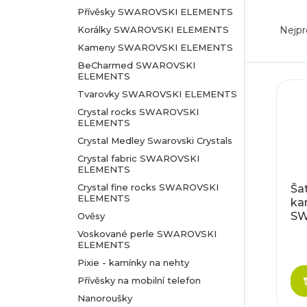
Přívěsky SWAROVSKI ELEMENTS
Ř
r
Nejpr
Korálky SWAROVSKI ELEMENTS
a
Kameny SWAROVSKI ELEMENTS
a
BeCharmed SWAROVSKI
z
ELEMENTS
n
V
Tvarovky SWAROVSKI ELEMENTS
e
n
Crystal rocks SWAROVSKI
ý
ELEMENTS
n
Crystal Medley Swarovski Crystals
í
p
Crystal fabric SWAROVSKI
í
ELEMENTS
p
i
Crystal fine rocks SWAROVSKI
Ša
p
ELEMENTS
ka
a
s
SW
Ověsy
r
EL
n
p
Voskované perle SWAROVSKI
8
ELEMENTS
o
e
Pixie - kamínky na nehty
r
Přívěsky na mobilní telefon
d
l
o
Nanoroušky