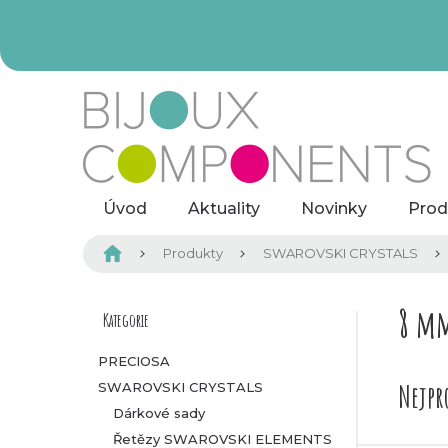
Přejít
na
obsah
Úvod
Aktuality
Novinky
Prod
Domů
Produkty
SWAROVSKI CRYSTALS
P
8 m
Kategorie
Přeskočit
kategorie
o
PRECIOSA
Nejpr
SWAROVSKI CRYSTALS
s
Dárkové sady
t
Řetězy SWAROVSKI ELEMENTS