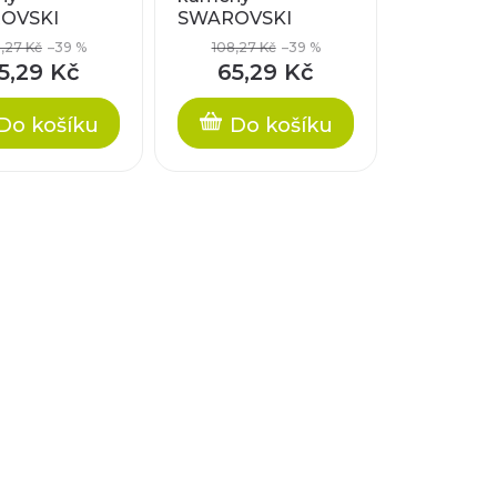
OVSKI
SWAROVSKI
NTS, cca
ELEMENTS, cca
,27 Kč
–39 %
108,27 Kč
–39 %
8mm
5,29 Kč
65,29 Kč
Do košíku
Do košíku