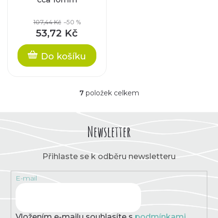
107,44 Kč
–50 %
53,72 Kč
Do košíku
7
položek celkem
O
v
l
á
Newsletter
d
a
c
Přihlaste se k odběru newsletteru
í
p
E-mail
r
v
k
y
v
Vložením e-mailu souhlasíte s
podmínkami