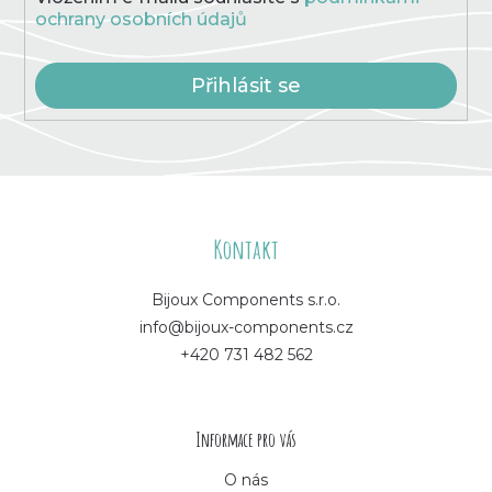
ý
ochrany osobních údajů
p
i
s
Přihlásit se
u
Z
á
Kontakt
p
Bijoux Components s.r.o.
info@bijoux-components.cz
a
+420 731 482 562
t
í
Informace pro vás
O nás