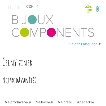
Přejít
Nákup
na
CZK
obsah
košík
Select Language
▼
Černý zinek
Nejprodávanější
Ř
Nejprodávanější
Nejlevnější
Nejdražší
Abecedně