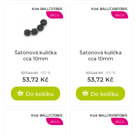
k
d
Kód:
BALL/J/10B/6
Kód:
BALL/CAB/10B/6
t
akce
akce
u
ů
k
t
Šatonová kulička
Šatonová kulička
cca 10mm
cca 10mm
ů
107,44 Kč
–50 %
107,44 Kč
–50 %
53,72 Kč
53,72 Kč
Do košíku
Do košíku
Kód:
BALL/C/10B/6
Kód:
BALL/9008/10B/6
akce
akce