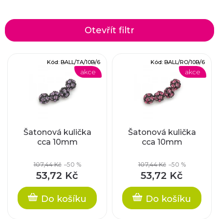
a
z
Otevřít filtr
e
V
Kód:
BALL/TA/10B/6
Kód:
BALL/RO/10B/6
n
akce
akce
ý
í
p
p
i
r
Šatonová kulička
Šatonová kulička
cca 10mm
cca 10mm
s
o
p
107,44 Kč
–50 %
107,44 Kč
–50 %
d
53,72 Kč
53,72 Kč
r
u
Do košíku
Do košíku
o