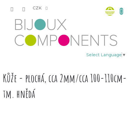
Přejít
Nákup
na
CZK
obsah
košík
Select Language
▼
Kůže - plochá, cca 2mm/cca 100-110cm-
tm. hnědá