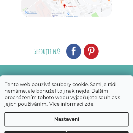
Sledujte nás
Vytvořil Shoptet
Nakódoval eshopGuru
|
Tento web používá soubory cookie. Sami je rádi
nemáme, ale bohužel to jinak nejde. Dalším
Copyright 2026
Bijoux Components - Svět
procházením tohoto webu vyjadřujete souhlas s
korálků
. Všechna práva vyhrazena.
Upravit
jejich používáním.. Více informací
zde
.
nastavení cookies
Nastavení