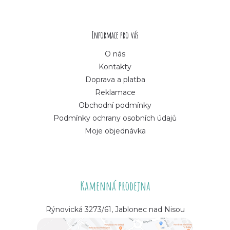
t
í
Informace pro vás
O nás
Kontakty
Doprava a platba
Reklamace
Obchodní podmínky
Podmínky ochrany osobních údajů
Moje objednávka
Kamenná prodejna
Rýnovická 3273/61, Jablonec nad Nisou