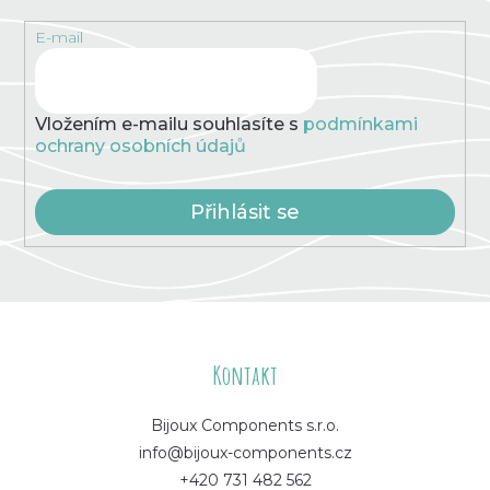
E-mail
Vložením e-mailu souhlasíte s
podmínkami
ochrany osobních údajů
Přihlásit se
Z
á
Kontakt
p
Bijoux Components s.r.o.
info@bijoux-components.cz
a
+420 731 482 562