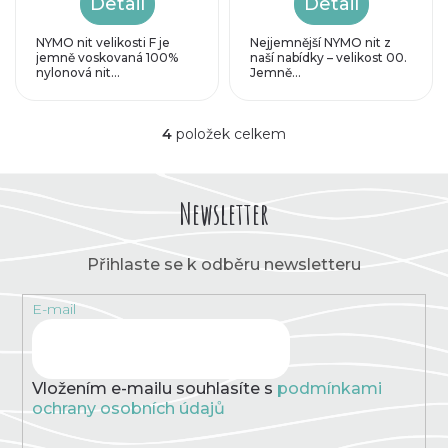
Detail
Detail
NYMO nit velikosti F je
Nejjemnější NYMO nit z
jemně voskovaná 100%
naší nabídky – velikost 00.
nylonová nit...
Jemně...
4
položek celkem
O
v
l
á
Newsletter
d
a
c
Přihlaste se k odběru newsletteru
í
p
E-mail
r
v
k
y
v
Vložením e-mailu souhlasíte s
podmínkami
ý
ochrany osobních údajů
p
i