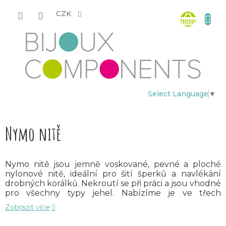
Přejít
Nákup
na
CZK
obsah
košík
Select Language
▼
Nymo nitě
Nymo nitě jsou jemně voskované, pevné a ploché
nylonové nitě, ideální pro šití šperků a navlékání
drobných korálků. Nekroutí se při práci a jsou vhodné
pro všechny typy jehel. Nabízíme je ve třech
velikostech:
0,20mm/66m velikost B
,
0,30mm/59m
Zobrazit více
velikost D
a
0,35mm/39m velikost F
.