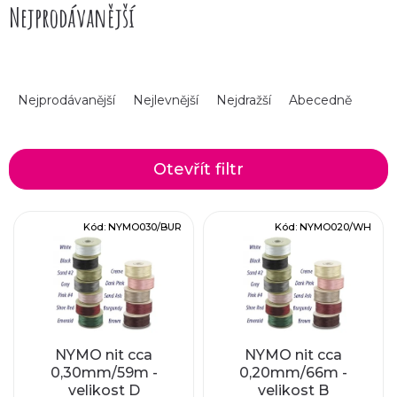
Nejprodávanější
Ř
Nejprodávanější
Nejlevnější
Nejdražší
Abecedně
a
z
Otevřít filtr
e
V
Kód:
NYMO030/BUR
Kód:
NYMO020/WH
n
ý
í
p
p
i
r
NYMO nit cca
NYMO nit cca
0,30mm/59m -
0,20mm/66m -
s
velikost D
velikost B