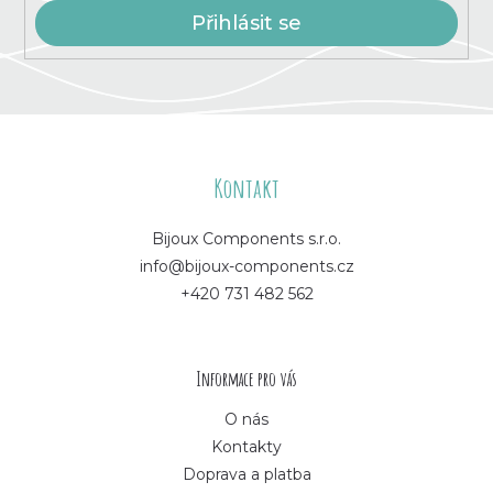
s
Přihlásit se
u
Z
á
Kontakt
p
Bijoux Components s.r.o.
info@bijoux-components.cz
a
+420 731 482 562
t
í
Informace pro vás
O nás
Kontakty
Doprava a platba