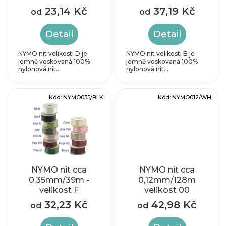
o
p
23,14 Kč
37,19 Kč
od
od
d
r
Detail
Detail
u
o
NYMO nit velikosti D je
NYMO nit velikosti B je
jemně voskovaná 100%
jemně voskovaná 100%
k
nylonová nit...
nylonová nit...
d
t
u
Kód:
NYMO035/BLK
Kód:
NYMO012/WH
ů
k
t
ů
NYMO nit cca
NYMO nit cca
0,35mm/39m -
0,12mm/128m
velikost F
velikost 00
32,23 Kč
42,98 Kč
od
od