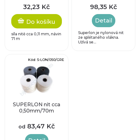
o
p
32,23 Kč
98,35 Kč
d
r
Detail
Do košíku
u
o
Superlon je nylonová nit
síla nitě cca 0,11 mm, návin
ze splétaného vlákna.
k
71 m
Užívá se...
d
t
u
Kód:
S-LON/050/GRE
ů
k
t
ů
SUPERLON nit cca
0,50mm/70m
83,47 Kč
od