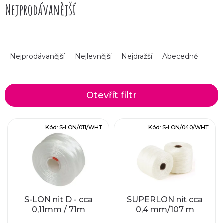
Nejprodávanější
Ř
Nejprodávanější
Nejlevnější
Nejdražší
Abecedně
a
z
Otevřít filtr
e
V
Kód:
S-LON/011/WHT
Kód:
S-LON/040/WHT
n
ý
í
p
p
i
r
S-LON nit D - cca
SUPERLON nit cca
0,11mm / 71m
0,4 mm/107 m
s