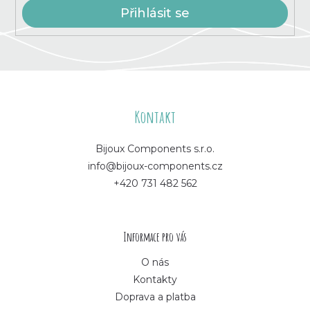
s
Přihlásit se
u
Z
á
Kontakt
p
Bijoux Components s.r.o.
info@bijoux-components.cz
a
+420 731 482 562
t
í
Informace pro vás
O nás
Kontakty
Doprava a platba