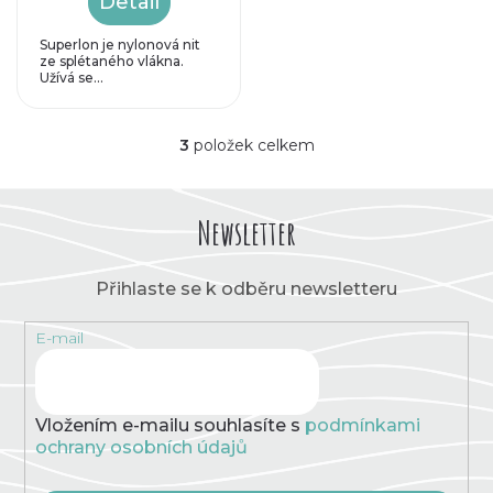
Detail
Superlon je nylonová nit
ze splétaného vlákna.
Užívá se...
3
položek celkem
O
v
l
á
Newsletter
d
a
c
Přihlaste se k odběru newsletteru
í
p
E-mail
r
v
k
y
v
Vložením e-mailu souhlasíte s
podmínkami
ý
ochrany osobních údajů
p
i