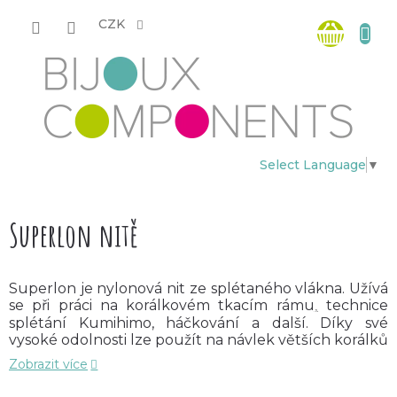
Přejít
Nákup
na
CZK
obsah
košík
Select Language
▼
Superlon nitě
Superlon je nylonová nit ze splétaného vlákna. Užívá
se při práci na korálkovém tkacím rámu
technice
,
splétání Kumihimo
, háčkování a další. Díky své
vysoké odolnosti lze použít na návlek větších korálků
či perlí.
Zobrazit více