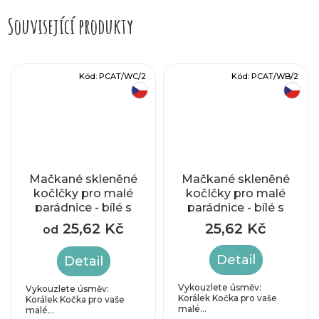
Související produkty
Kód:
PCAT/WC/2
Kód:
PCAT/WB/2
český výrobek
český výrobek
Mačkané skleněné
Mačkané skleněné
kočIčky pro malé
kočIčky pro malé
parádnice - bílé s
parádnice - bílé s
měděným
modrým zatíráním
25,62 Kč
25,62 Kč
od
zatíráním
Detail
Detail
Vykouzlete úsměv:
Vykouzlete úsměv:
Korálek Kočka pro vaše
Korálek Kočka pro vaše
malé...
malé...