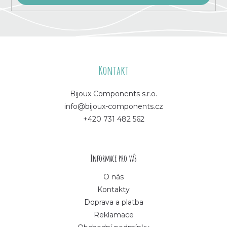
Z
á
Kontakt
p
Bijoux Components s.r.o.
info@bijoux-components.cz
a
+420 731 482 562
t
í
Informace pro vás
O nás
Kontakty
Doprava a platba
Reklamace