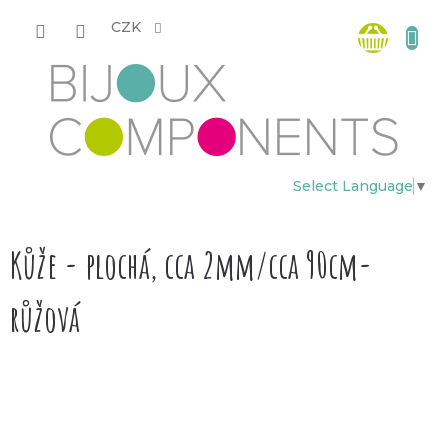
Přejít
Nákup
na
CZK
obsah
košík
Select Language
▼
Kůže - plochá, cca 2mm/cca 90cm-
růžová