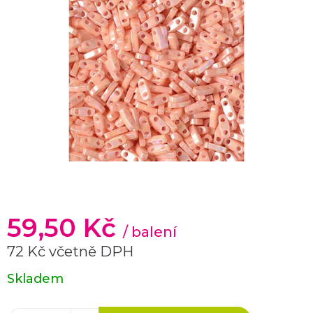
59,50 Kč
/ balení
72 Kč včetně DPH
Měrná
Skladem
cena: