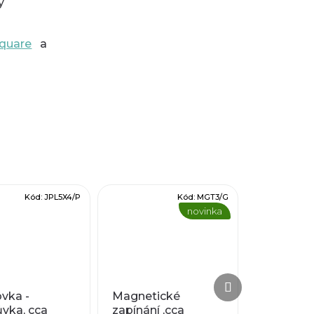
y
quare
a
Kód:
JPL5X4/P
Kód:
MGT3/G
novinka
Další
Další
produkt
produkt
vka -
Magnetické
vka, cca
zapínání ,cca