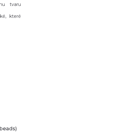
mu tvaru
ké, které
beads)