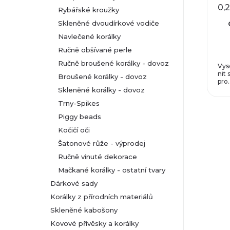
0,
Rybářské kroužky
vel
Skleněné dvoudírkové vodiče
Navlečené korálky
Ručně obšívané perle
Ručně broušené korálky - dovoz
Vys
nit
Broušené korálky - dovoz
pro.
Skleněné korálky - dovoz
Trny-Spikes
Piggy beads
Kočičí oči
Šatonové růže - výprodej
Ručně vinuté dekorace
Mačkané korálky - ostatní tvary
Dárkové sady
Korálky z přírodních materiálů
Skleněné kabošony
Kovové přívěsky a korálky