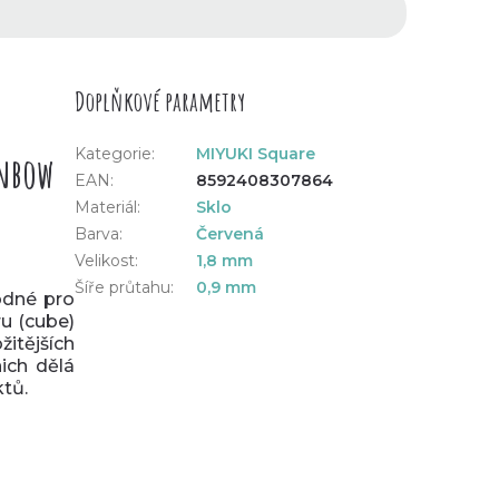
Doplňkové parametry
Kategorie
:
MIYUKI Square
inbow
EAN
:
8592408307864
Materiál
:
Sklo
Barva
:
Červená
Velikost
:
1,8 mm
Šíře průtahu
:
0,9 mm
odné pro
u (cube)
žitějších
nich dělá
ktů.