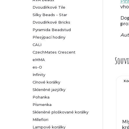
Pin
vho
Dvoudírkové Tile
Silky Beads - Star
Dop
Dvoudírkové Bricks
pro
Pyramida Beadstud
Aut
Přesýpací hodiny
CALI
CzechMates Crescent
Souvi
eMMA
es-O
Infinity
Kó
Cínové korálky
Skleněné jazýčky
Pohanka
Písmenka
Skleněné ploškované korálky
Millefiori
Miy
Lampové korálky
kr