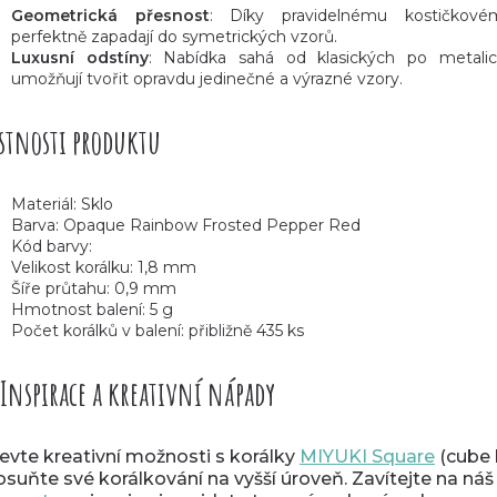
Geometrická přesnost
: Díky pravidelnému kostičkové
perfektně zapadají do symetrických vzorů.
Luxusní odstíny
: Nabídka sahá od klasických po metalic
umožňují tvořit opravdu jedinečné a výrazné vzory.
stnosti produktu
Materiál: Sklo
Barva: Opaque Rainbow Frosted Pepper Red
Kód barvy:
Velikost korálku: 1,8 mm
Šíře průtahu: 0,9 mm
Hmotnost balení: 5 g
Počet korálků v balení: přibližně 435 ks
Inspirace a kreativní nápady
evte kreativní možnosti s korálky
MIYUKI Square
(cube 
osuňte své korálkování na vyšší úroveň. Zavítejte na náš