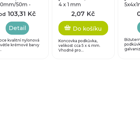
20mm/50m -
4 x 1 mm
5x4x
ikost B
103,31 Kč
2,07 Kč
od
Detail
Do košíku
Bižuter
oce kvalitní nylonová
Koncovka podkůvka,
podkůvk
 světle krémové barvy
velikost cca 5 x 4 mm.
galvaniza
..
Vhodné pro...