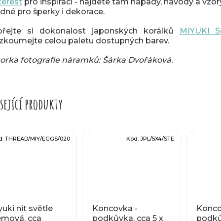
terest
pro inspiraci - najdete tam nápady, návody a vzor
dné pro šperky i dekorace.
řejte si dokonalost japonských korálků
MIYUKI S
zkoumejte celou paletu dostupných barev.
orka fotografie náramků: Šárka Dvořáková.
sející produkty
d:
THREAD/MIY/EGGS/020
Kód:
JPL/5X4/STE
uki nit světle
Koncovka -
Konco
émová, cca
podkůvka, cca 5 x
podků