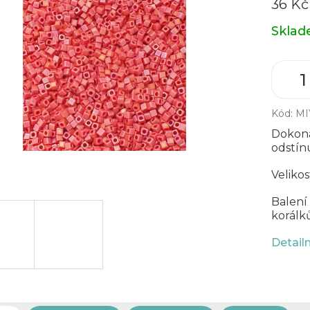
36 Kč
Měrná
Skla
cena:
Kód:
MI
Dokona
odstín
Velikos
Balení
korálků
Detail