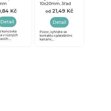
1mm
10x20mm, 3řad
0,84 Kč
21,49 Kč
od
Detail
Detail
ní koncovka
Pozor, vyhněte se
a v různých
kontaktu s platebními
cích....
kartami,...