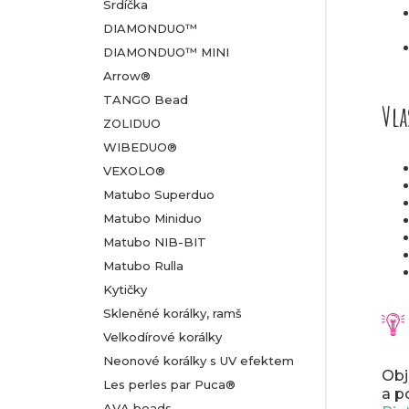
Srdíčka
DIAMONDUO™
DIAMONDUO™ MINI
Arrow®
TANGO Bead
Vla
ZOLIDUO
WIBEDUO®
VEXOLO®
Matubo Superduo
Matubo Miniduo
Matubo NIB-BIT
Matubo Rulla
Kytičky
Skleněné korálky, ramš
Velkodírové korálky
Neonové korálky s UV efektem
Obj
Les perles par Puca®
a p
AVA beads