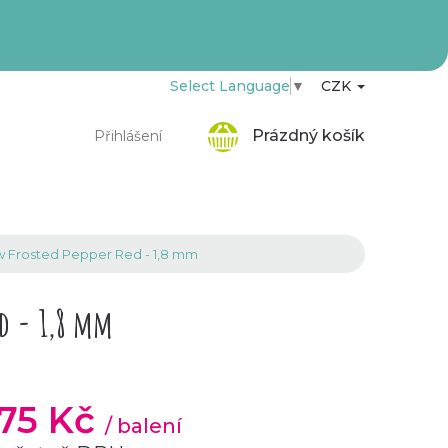
Select Language
▼
CZK
Nákupní
Prázdný košík
Přihlášení
košík
 Frosted Pepper Red - 1,8 mm
ed - 1,8 mm
,75 Kč
/ balení