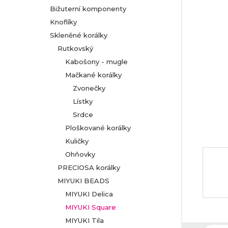
Bižuterní komponenty
r
Knoflíky
Skleněné korálky
a
Rutkovský
n
Kabošony - mugle
Mačkané korálky
n
Zvonečky
Lístky
í
Srdce
p
Ploškované korálky
Kuličky
a
Ohňovky
PRECIOSA korálky
n
MIYUKI BEADS
MIYUKI Delica
e
MIYUKI Square
l
MIYUKI Tila