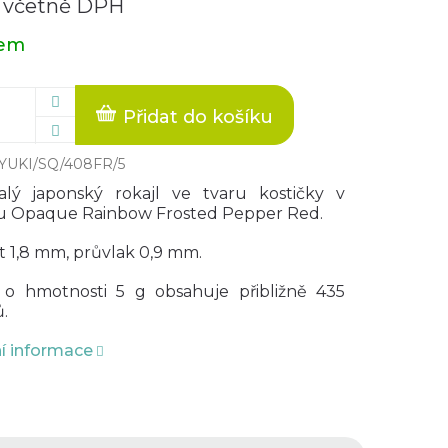
 včetně DPH
dem
Přidat do košíku
YUKI/SQ/408FR/5
lý japonský rokajl ve tvaru kostičky v
u Opaque Rainbow Frosted Pepper Red.
t 1,8 mm, průvlak 0,9 mm.
 o hmotnosti 5 g obsahuje přibližně 435
.
ní informace