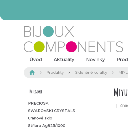
Přejít
na
obsah
Úvod
Aktuality
Novinky
Prod
Domů
Produkty
Skleněné korálky
MIYU
P
Miyu
Kategorie
Přeskočit
kategorie
o
PRECIOSA
Zna
SWAROVSKI CRYSTALS
s
Uranové sklo
t
Stříbro Ag925/1000