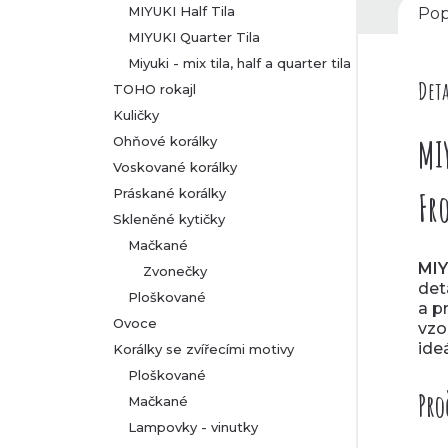
MIYUKI Half Tila
Pop
MIYUKI Quarter Tila
Miyuki - mix tila, half a quarter tila
Deta
TOHO rokajl
Kuličky
MI
Ohňové korálky
Voskované korálky
Práskané korálky
Fro
Skleněné kytičky
Mačkané
MI
Zvonečky
det
Ploškované
a p
Ovoce
vzo
ide
Korálky se zvířecími motivy
Ploškované
Pro
Mačkané
Lampovky - vinutky