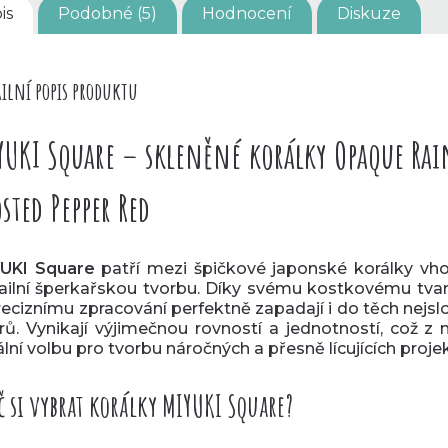
is
Podobné (5)
Hodnocení
Diskuze
ilní popis produktu
YUKI Square – skleněné korálky Opaque Ra
sted Pepper Red
YUKI Square
patří mezi špičkové japonské korálky vh
ailní šperkařskou tvorbu. Díky svému kostkovému tvar
reciznímu zpracování perfektně zapadají i do těch nejslo
rů. Vynikají výjimečnou rovností a jednotností, což z 
ální volbu pro tvorbu náročných a přesně lícujících proje
č si vybrat korálky MIYUKI Square?