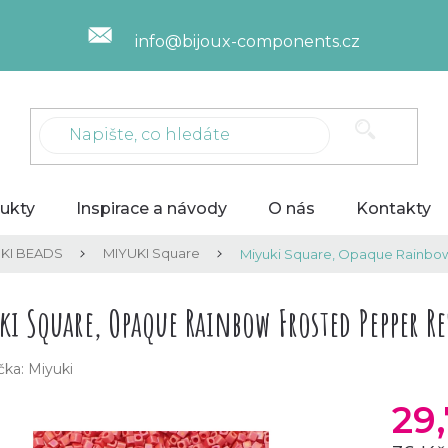
info@bijoux-components.cz
ukty
Inspirace a návody
O nás
Kontakty
KI BEADS
MIYUKI Square
Miyuki Square, Opaque Rainbow
ki Square, Opaque Rainbow Frosted Pepper R
čka:
Miyuki
29