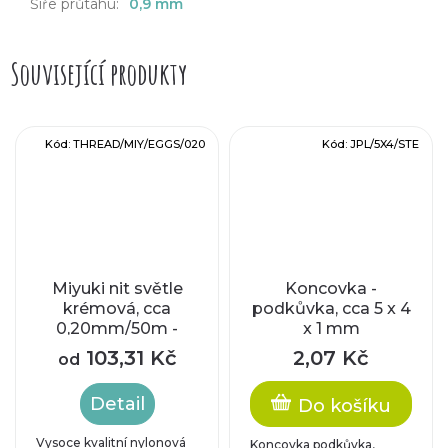
Šíře průtahu
:
0,9 mm
Související produkty
Kód:
THREAD/MIY/EGGS/020
Kód:
JPL/5X4/STE
Miyuki nit světle
Koncovka -
krémová, cca
podkůvka, cca 5 x 4
0,20mm/50m -
x 1 mm
velikost B
103,31 Kč
2,07 Kč
od
Detail
Do košíku
Vysoce kvalitní nylonová
Koncovka podkůvka,