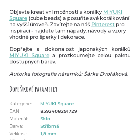
Objevte kreativní možnosti s korálky
MIYUKI
Square
(cube beads) a posuňte své korálkování
na vyšší úroveň. Zavítejte na náš
Pinterest
pro
inspiraci - najdete tam nápady, návody a vzory
vhodné pro šperky i dekorace.
Dopřejte si dokonalost japonských korálků
MIYUKI Square
a prozkoumejte celou paletu
dostupných barev.
Autorka fotografie náramků: Šárka Dvořáková.
Doplňkové parametry
Kategorie
:
MIYUKI Square
EAN
:
8592408291729
Materiál
:
Sklo
Barva
:
Stříbrná
Velikost
:
1,8 mm