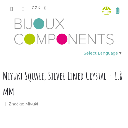
Přejít
Nákup
na
CZK
obsah
košík
Select Language
▼
Miyuki Square, Silver Lined Crystal - 1,8
mm
Značka:
Miyuki