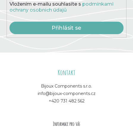
Vložením e-mailu souhlasíte s
podmínkami
ochrany osobních údajů
Přihlásit se
Z
á
Kontakt
p
Bijoux Components s.r.o.
info@bijoux-components.cz
a
+420 731 482 562
t
í
Informace pro vás