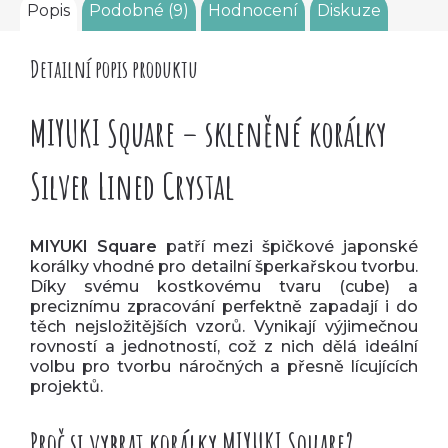
Popis
Podobné (9)
Hodnocení
Diskuze
Detailní popis produktu
MIYUKI Square – skleněné korálky
Silver Lined Crystal
MIYUKI Square
patří mezi špičkové japonské
korálky vhodné pro detailní šperkařskou tvorbu.
Díky svému kostkovému tvaru (cube) a
preciznímu zpracování perfektně zapadají i do
těch nejsložitějších vzorů. Vynikají výjimečnou
rovností a jednotností, což z nich dělá ideální
volbu pro tvorbu náročných a přesně lícujících
projektů.
Proč si vybrat korálky MIYUKI Square?