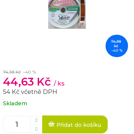
74,38
kč
–40 %
74,38 Kč
–40 %
44,63 Kč
/ ks
54 Kč včetně DPH
Měrná
Skladem
cena:
Přidat do košíku