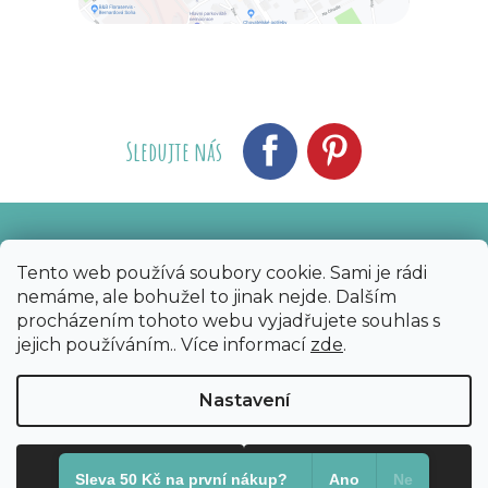
Sledujte nás
Vytvořil Shoptet
Nakódoval eshopGuru
|
Tento web používá soubory cookie. Sami je rádi
nemáme, ale bohužel to jinak nejde. Dalším
Copyright 2026
Bijoux Components - Svět
procházením tohoto webu vyjadřujete souhlas s
korálků
. Všechna práva vyhrazena.
Upravit
jejich používáním.. Více informací
zde
.
nastavení cookies
Nastavení
Odmítnout
Souhlasím
Sleva 50 Kč na první nákup?​
Ano
Ne