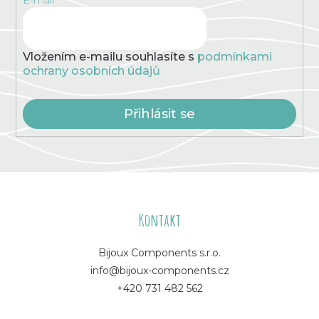
Vložením e-mailu souhlasíte s
podmínkami
ochrany osobních údajů
Přihlásit se
Z
á
Kontakt
p
Bijoux Components s.r.o.
info@bijoux-components.cz
a
+420 731 482 562
t