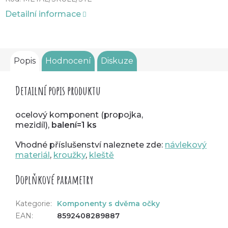
Detailní informace
Popis
Hodnocení
Diskuze
Detailní popis produktu
ocelový komponent (propojka,
mezidíl),
balení=1 ks
Vhodné příslušenství naleznete zde:
návlekový
materiál
,
kroužky
,
kleště
Doplňkové parametry
Kategorie
:
Komponenty s dvěma očky
EAN
:
8592408289887