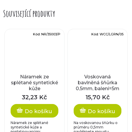
Související produkty
Kód:
NR/35003/P
Kód:
WCC/LGRN/05
Náramek ze
Voskovaná
splétané syntetické
bavlněná šňůrka
kůže
0,5mm, balení=5m
32,23 Kč
15,70 Kč
Do košíku
Do košíku
Náramek ze splétané
Na voskovanou šňůrku o
syntetické kůže a
průměru 0,5mm
poplatinovanými...
navléknete spoustu...