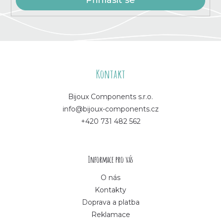
Přihlásit se
Z
á
Kontakt
p
Bijoux Components s.r.o.
info@bijoux-components.cz
a
+420 731 482 562
t
í
Informace pro vás
O nás
Kontakty
Doprava a platba
Reklamace