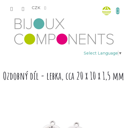
Přejít
Nákup
na
CZK
obsah
košík
Select Language
▼
Ozdobný díl - lebka, cca 20 x 10 x 1,5 mm