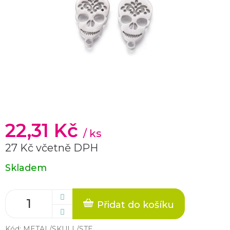
22,31 Kč
/ ks
27 Kč včetně DPH
Měrná
Skladem
cena:
Přidat do košíku
Kód:
METAL/SKULL/STE