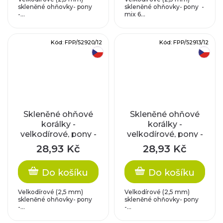
skleněné ohňovky- pony
skleněné ohňovky- pony -
-...
mix 6...
Kód:
FPP/52920/12
Kód:
FPP/52913/12
český výrobek
český výrobek
Skleněné ohňové
Skleněné ohňové
korálky -
korálky -
velkodírové, pony -
velkodírové, pony -
modro-béžová s
béžové s
28,93 Kč
28,93 Kč
travertinem (5,5x8
travertinem (5,5x8
mm)
mm)
Do košíku
Do košíku
Velkodírové (2,5 mm)
Velkodírové (2,5 mm)
skleněné ohňovky- pony
skleněné ohňovky- pony
-...
-...