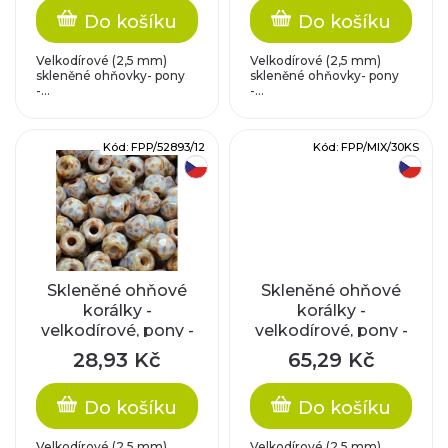
mm)
r
Do košíku
Do košíku
u
o
Velkodírové (2,5 mm)
Velkodírové (2,5 mm)
k
skleněné ohňovky- pony
skleněné ohňovky- pony
-...
-...
d
t
u
Kód:
FPP/52893/12
Kód:
FPP/MIX/30KS
ů
český výrobek
český výrobek
k
t
ů
Skleněné ohňové
Skleněné ohňové
korálky -
korálky -
velkodírové, pony -
velkodírové, pony -
béžovo-modré s
mix přírodních
28,93 Kč
65,29 Kč
travertinem (5,5x8
barev (5,5x8 mm)
mm)
Do košíku
Do košíku
Velkodírové (2,5 mm)
Velkodírové (2,5 mm)