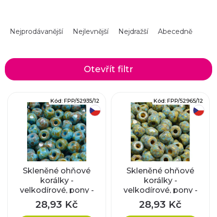
Ř
Nejprodávanější
Nejlevnější
Nejdražší
Abecedně
a
z
Otevřít filtr
e
V
Kód:
FPP/52935/12
Kód:
FPP/52965/12
n
český výrobek
český výrobek
ý
í
p
p
i
r
Skleněné ohňové
Skleněné ohňové
korálky -
korálky -
s
velkodírové, pony -
velkodírové, pony -
o
tyrkys s travertinem
oranžovo-tyrkysové
p
28,93 Kč
28,93 Kč
(5,5x8 mm)
s travertinem (5,5x8
d