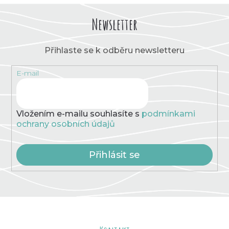
l
á
Newsletter
d
a
c
Přihlaste se k odběru newsletteru
í
p
E-mail
r
v
k
y
v
Vložením e-mailu souhlasíte s
podmínkami
ý
ochrany osobních údajů
p
i
s
Přihlásit se
u
Z