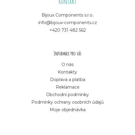
á
Kontakt
p
Bijoux Components s.r.o.
info@bijoux-components.cz
a
+420 731 482 562
t
í
Informace pro vás
O nás
Kontakty
Doprava a platba
Reklamace
Obchodní podmínky
Podmínky ochrany osobních údajů
Moje objednávka