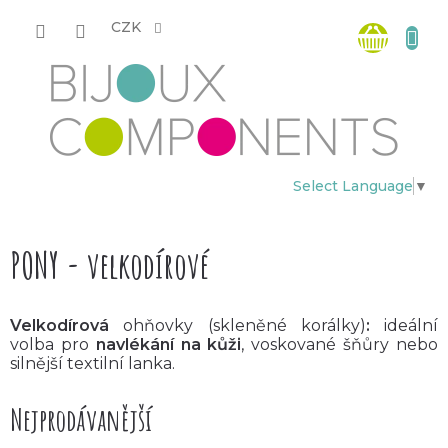
Přejít
Nákup
na
CZK
obsah
košík
Select Language
▼
PONY - velkodírové
Velkodírová
ohňovky (skleněné korálky)
:
ideální
volba pro
navlékání na kůži
, voskované šňůry nebo
silnější textilní lanka.
Nejprodávanější