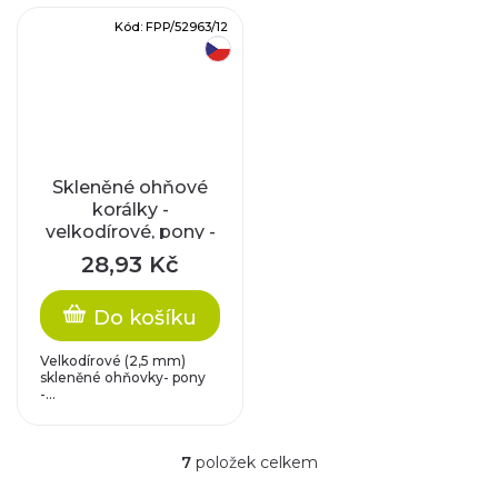
Kód:
FPP/52963/12
český výrobek
Skleněné ohňové
korálky -
velkodírové, pony -
oranžové s
28,93 Kč
travertinem (5,5x8
mm)
Do košíku
Velkodírové (2,5 mm)
skleněné ohňovky- pony
-...
7
položek celkem
O
v