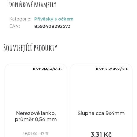
Doplňkové parametry
Kategorie
:
Přívěsky s očkem
EAN
:
8592408292573
Související produkty
Kód:
PM/54/1/STE
Kód:
SLP/31553/STE
Nerezové lanko,
Šlupna cca 9x4mm
průměr 0,54 mm
3,31 Kč
19,01 Kč
–17 %