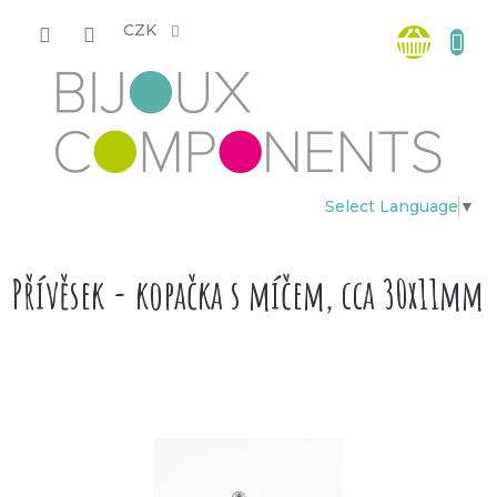
Přejít
Nákup
na
CZK
obsah
košík
Select Language
▼
Přívěsek - kopačka s míčem, cca 30x11mm