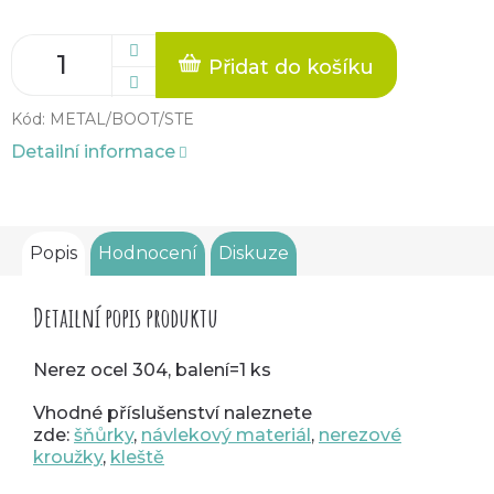
Přidat do košíku
Kód:
METAL/BOOT/STE
Detailní informace
Popis
Hodnocení
Diskuze
Detailní popis produktu
Nerez ocel 304, balení=1 ks
Vhodné příslušenství naleznete
zde:
šňůrky
,
návlekový materiál
,
nerezové
kroužky
,
kleště