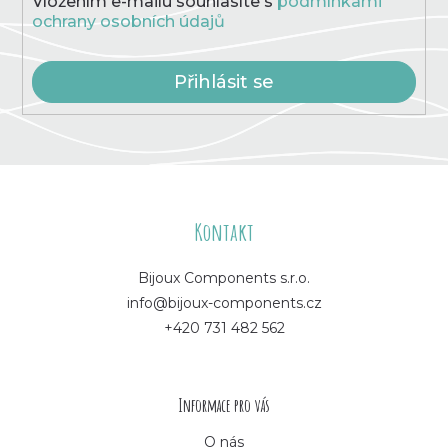
Vložením e-mailu souhlasíte s
podmínkami
ochrany osobních údajů
Přihlásit se
Z
á
Kontakt
p
Bijoux Components s.r.o.
info@bijoux-components.cz
a
+420 731 482 562
t
í
Informace pro vás
O nás