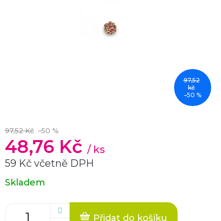
97,52
kč
–50 %
97,52 Kč
–50 %
48,76 Kč
/ ks
59 Kč včetně DPH
Měrná
Skladem
cena:
Přidat do košíku