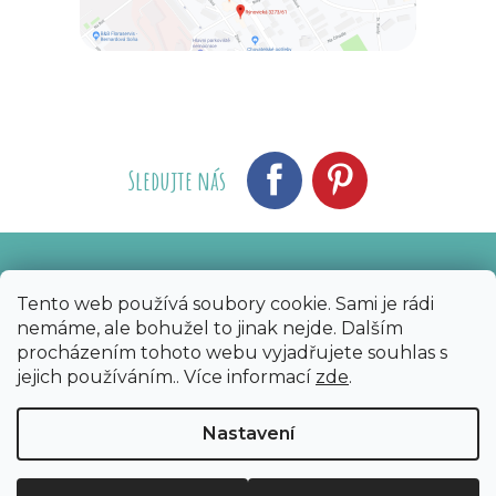
Sledujte nás
Vytvořil Shoptet
Nakódoval eshopGuru
|
Tento web používá soubory cookie. Sami je rádi
nemáme, ale bohužel to jinak nejde. Dalším
Copyright 2026
Bijoux Components - Svět
procházením tohoto webu vyjadřujete souhlas s
korálků
. Všechna práva vyhrazena.
Upravit
jejich používáním.. Více informací
zde
.
nastavení cookies
Nastavení