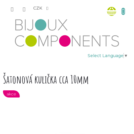
Přejít
Nákup
na
CZK
obsah
košík
Select Language
▼
Šatonová kulička cca 10mm
akce