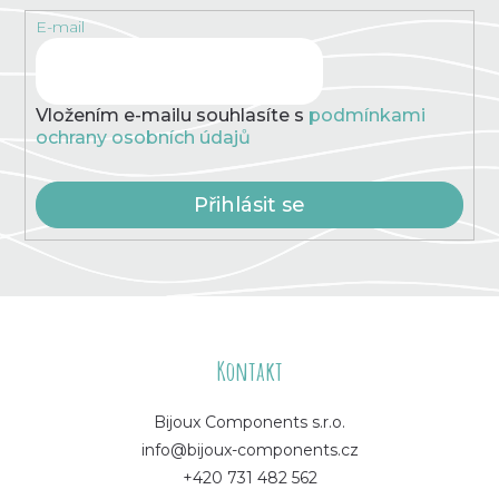
E-mail
Vložením e-mailu souhlasíte s
podmínkami
ochrany osobních údajů
Přihlásit se
Z
á
Kontakt
p
Bijoux Components s.r.o.
info@bijoux-components.cz
a
+420 731 482 562