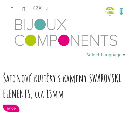
Přejít
Nákup
na
CZK
obsah
košík
Select Language
▼
Šatonové kuličky s kameny SWAROVSKI
ELEMENTS, cca 13mm
akce