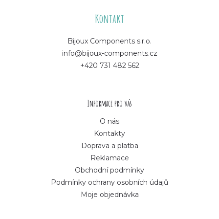
á
Kontakt
p
Bijoux Components s.r.o.
info@bijoux-components.cz
a
+420 731 482 562
t
í
Informace pro vás
O nás
Kontakty
Doprava a platba
Reklamace
Obchodní podmínky
Podmínky ochrany osobních údajů
Moje objednávka