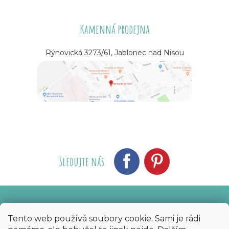
Kamenná prodejna
Rýnovická 3273/61, Jablonec nad Nisou
Sledujte nás
Vytvořil Shoptet
Nakódoval eshopGuru
|
Tento web používá soubory cookie. Sami je rádi