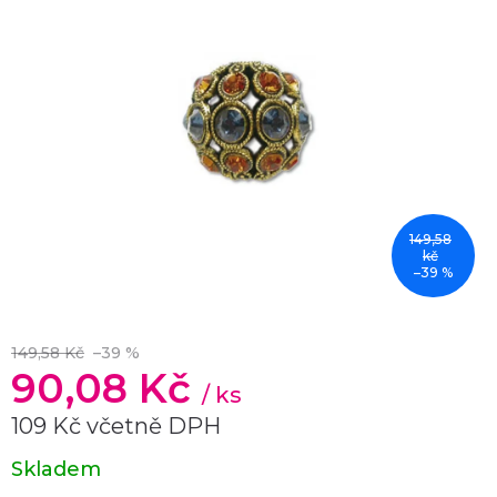
149,58
kč
–39 %
149,58 Kč
–39 %
90,08 Kč
/ ks
109 Kč včetně DPH
Měrná
Skladem
cena: