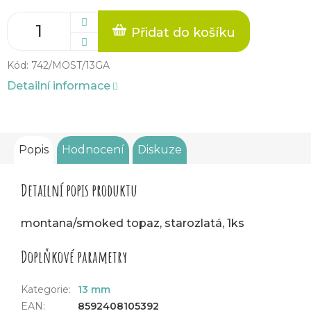
Přidat do košíku
Kód:
742/MOST/13GA
Detailní informace
Popis
Hodnocení
Diskuze
Detailní popis produktu
montana/smoked topaz, starozlatá, 1ks
Doplňkové parametry
Kategorie
:
13 mm
EAN
:
8592408105392