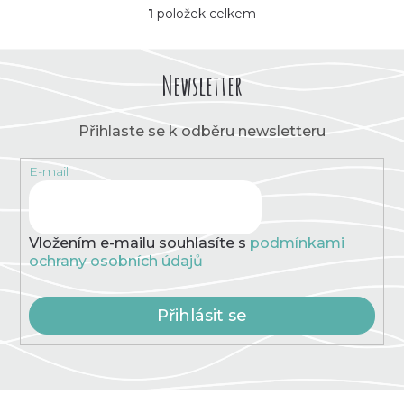
k
1
položek celkem
d
O
t
v
l
u
á
ů
Newsletter
d
k
a
c
Přihlaste se k odběru newsletteru
t
í
p
E-mail
r
ů
v
k
y
v
Vložením e-mailu souhlasíte s
podmínkami
ý
ochrany osobních údajů
p
i
s
Přihlásit se
u