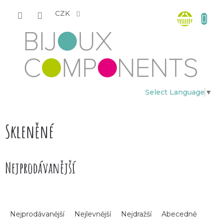
Přejít
Nákup
na
CZK
obsah
košík
Select Language
▼
Skleněné
Nejprodávanější
Ř
Nejprodávanější
Nejlevnější
Nejdražší
Abecedně