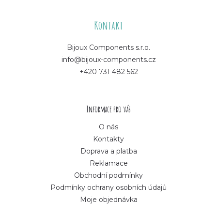
Z
á
Kontakt
p
Bijoux Components s.r.o.
info@bijoux-components.cz
a
+420 731 482 562
t
í
Informace pro vás
O nás
Kontakty
Doprava a platba
Reklamace
Obchodní podmínky
Podmínky ochrany osobních údajů
Moje objednávka