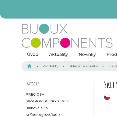
Přejít
na
obsah
Úvod
Aktuality
Novinky
Prod
Domů
Produkty
Skleněné korálky
Kulič
P
Skle
Kategorie
Přeskočit
kategorie
o
PRECIOSA
český výrobek
SWAROVSKI CRYSTALS
s
Uranové sklo
t
Stříbro Ag925/1000