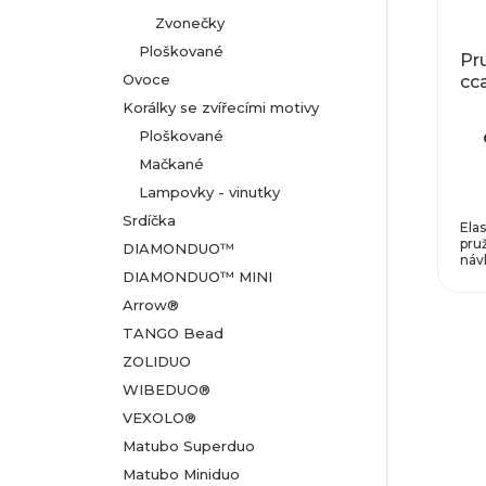
Zvonečky
Ploškované
Pr
Ovoce
cc
Korálky se zvířecími motivy
Ploškované
Mačkané
Lampovky - vinutky
Srdíčka
Ela
pru
DIAMONDUO™
návl
DIAMONDUO™ MINI
Arrow®
TANGO Bead
ZOLIDUO
WIBEDUO®
VEXOLO®
Matubo Superduo
Matubo Miniduo