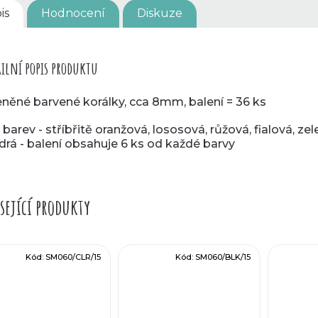
is
Hodnocení
Diskuze
ilní popis produktu
eněné barvené korálky, cca 8mm, balení = 36 ks
 barev - stříbřitě oranžová, lososová, růžová, fialová, zel
rá - balení obsahuje 6 ks od každé barvy
sející produkty
Kód:
SM060/CLR/15
Kód:
SM060/BLK/15