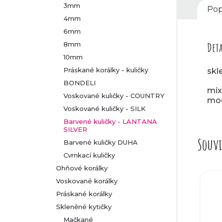
3mm
Pop
4mm
6mm
8mm
Deta
10mm
Práskané korálky - kuličky
skl
BONDELI
mix
Voskované kuličky - COUNTRY
mod
Voskované kuličky - SILK
Barvené kuličky - LANTANA
SILVER
Souvi
Barvené kuličky DUHA
Cvrnkací kuličky
Ohňové korálky
Voskované korálky
Práskané korálky
Skleněné kytičky
Mačkané