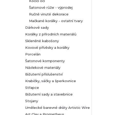
Kočičí oči
Šatonové růže - výprodej
Ručně vinuté dekorace
Mačkané korálky - ostatní tvary
Dárkové sady
Korálky z přírodních materiálů
Skleněné kabošony
Kovové přívěsky a korálky
Porcelán
Šatonové komponenty
Návlekové materiály
Bižuterní příslušenství
Krabičky, sáčky a šperkovnice
Střapce
Bižuterní sady a stavebnice
Stojany
Umělecké barevné dráty Artistic Wire
Art Clay a Prometheus