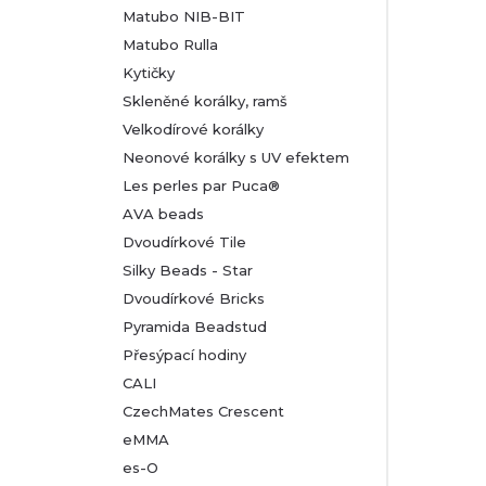
Matubo NIB-BIT
Matubo Rulla
Kytičky
Skleněné korálky, ramš
Velkodírové korálky
Neonové korálky s UV efektem
Les perles par Puca®
AVA beads
Dvoudírkové Tile
Silky Beads - Star
Dvoudírkové Bricks
Pyramida Beadstud
Přesýpací hodiny
CALI
CzechMates Crescent
eMMA
es-O