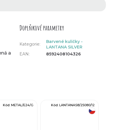
Doplňkové parametry
Barvené kuličky -
Kategorie
:
LANTANA SILVER
ená a
EAN
:
8592408104326
Kód:
METAL/E24/G
Kód:
LANTANAS8/25080/12
český výrobek