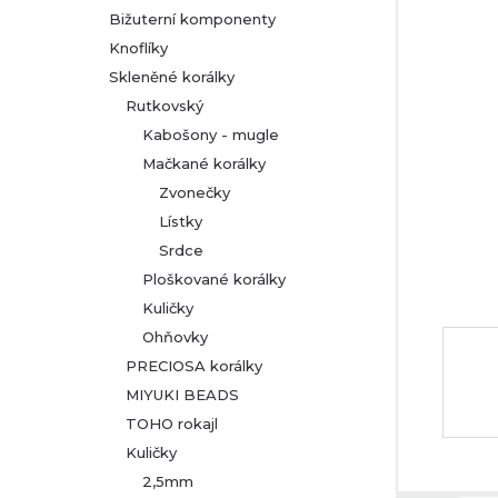
Bižuterní komponenty
r
Knoflíky
Skleněné korálky
a
Rutkovský
n
Kabošony - mugle
Mačkané korálky
n
Zvonečky
Lístky
í
Srdce
p
Ploškované korálky
Kuličky
a
Ohňovky
PRECIOSA korálky
n
MIYUKI BEADS
TOHO rokajl
e
Kuličky
l
2,5mm