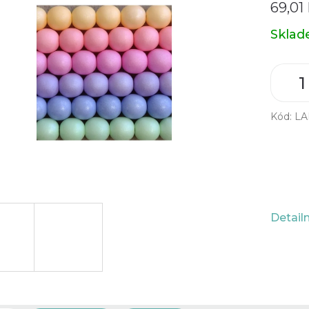
69,01
Měrná
Skla
cena:
Kód:
LA
Detail