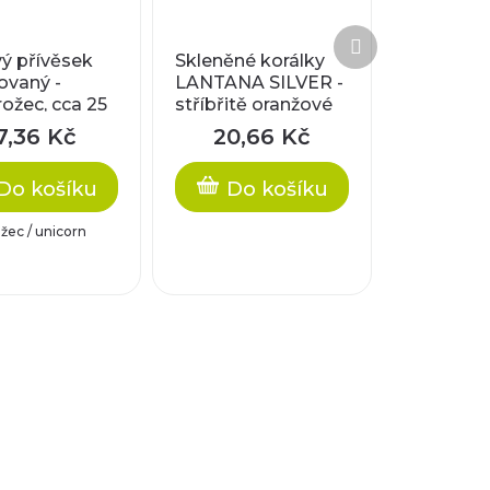
Další
produkt
ý přívěsek
Skleněné korálky
ovaný -
LANTANA SILVER -
ožec, cca 25
stříbřitě oranžové
mm
7,36 Kč
20,66 Kč
Do košíku
Do košíku
žec / unicorn