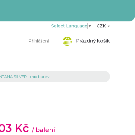
Select Language
▼
CZK
Nákupní
Prázdný košík
Přihlášení
košík
NTANA SILVER - mix barev
,03 Kč
/ balení