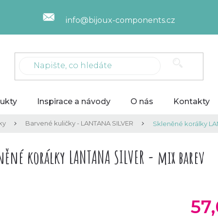
info@bijoux-components.cz
ukty
Inspirace a návody
O nás
Kontakty
ky
Barvené kuličky - LANTANA SILVER
Skleněné korálky LA
něné korálky LANTANA SILVER - mix barev
57