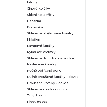
Infinity
Cínové korálky
Skleněné jazýčky
Pohanka
Písmenka
Skleněné ploškované korálky
Millefiori
Lampové korálky
Rybářské kroužky
Skleněné dvoudírkové vodiče
Navlečené korálky
Ručně obšívané perle
Ručně broušené korálky - dovoz
Broušené korálky - dovoz
Skleněné korálky - dovoz
Trny-Spikes
Piggy beads