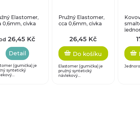
užný Elastomer,
Pružný Elastomer,
Kovov
a 0,6mm, cívka
cca 0,6mm, cívka
smalt
jednor
x 19
26,45 Kč
26,45 Kč
1
od
Detail
Do košíku
stomer (gumička) je
Elastomer (gumička) je
Jednoro
žný syntetický
pružný syntetický
ekový...
návlekový...