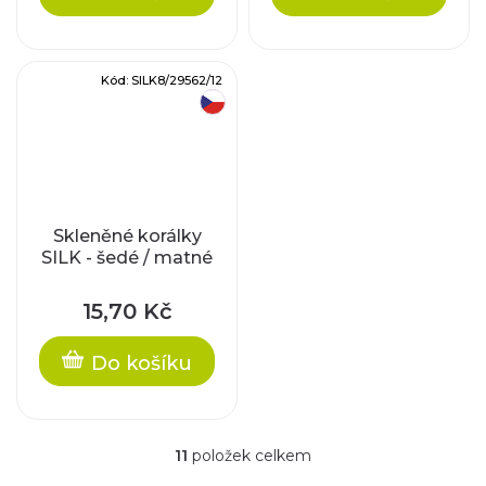
Kód:
SILK8/29562/12
český výrobek
Skleněné korálky
SILK - šedé / matné
15,70 Kč
Do košíku
11
položek celkem
O
v