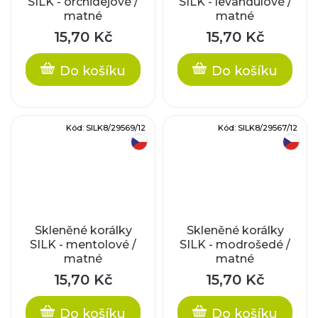
SILK - orchidejové /
SILK - levandulové /
matné
matné
15,70 Kč
15,70 Kč
Do košíku
Do košíku
Kód:
SILK8/29569/12
Kód:
SILK8/29567/12
český výrobek
český výrobek
Skleněné korálky
Skleněné korálky
SILK - mentolové /
SILK - modrošedé /
matné
matné
15,70 Kč
15,70 Kč
Do košíku
Do košíku