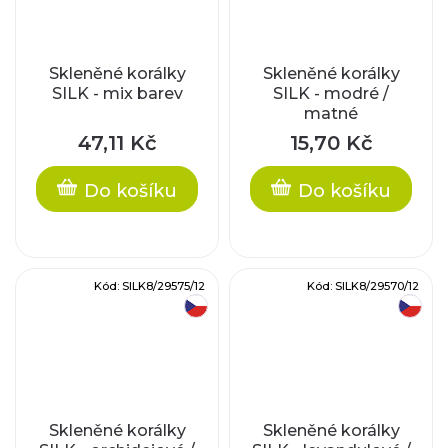
Skleněné korálky
Skleněné korálky
SILK - mix barev
SILK - modré /
matné
47,11 Kč
15,70 Kč
Do košíku
Do košíku
Kód:
SILK8/29575/12
Kód:
SILK8/29570/12
český výrobek
český výrobek
Skleněné korálky
Skleněné korálky