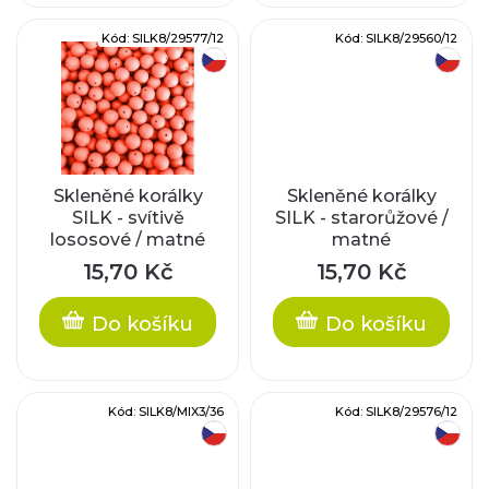
k
d
Kód:
SILK8/29577/12
Kód:
SILK8/29560/12
t
český výrobek
český výrobek
u
ů
k
t
Skleněné korálky
Skleněné korálky
ů
SILK - svítivě
SILK - starorůžové /
lososové / matné
matné
15,70 Kč
15,70 Kč
Do košíku
Do košíku
Kód:
SILK8/MIX3/36
Kód:
SILK8/29576/12
český výrobek
český výrobek