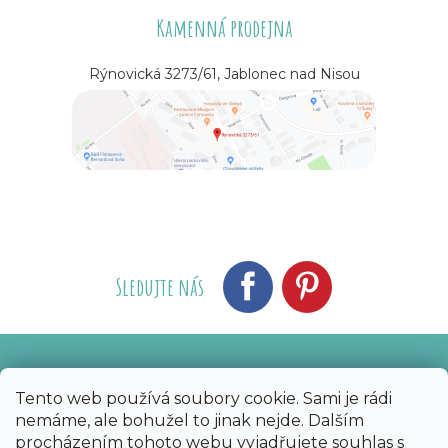
Kamenná prodejna
Rýnovická 3273/61, Jablonec nad Nisou
Sledujte nás
Vytvořil Shoptet
Nakódoval eshopGuru
|
Tento web používá soubory cookie. Sami je rádi
nemáme, ale bohužel to jinak nejde. Dalším
Copyright 2026
Bijoux Components - Svět
procházením tohoto webu vyjadřujete souhlas s