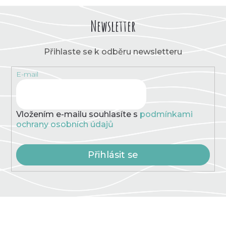
l
á
Newsletter
d
a
c
Přihlaste se k odběru newsletteru
í
p
E-mail
r
v
k
y
v
Vložením e-mailu souhlasíte s
podmínkami
ý
ochrany osobních údajů
p
i
s
Přihlásit se
u
Z