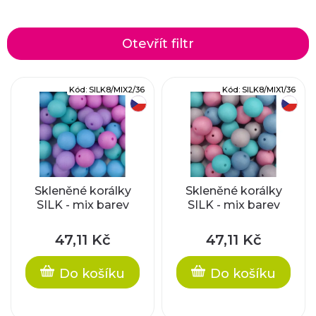
a
z
Otevřít filtr
e
V
Kód:
SILK8/MIX2/36
Kód:
SILK8/MIX1/36
n
český výrobek
český výrobek
ý
í
p
p
i
r
Skleněné korálky
Skleněné korálky
SILK - mix barev
SILK - mix barev
s
o
p
47,11 Kč
47,11 Kč
d
r
Do košíku
Do košíku
u
o