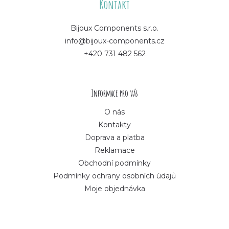
á
Kontakt
p
Bijoux Components s.r.o.
info@bijoux-components.cz
a
+420 731 482 562
t
í
Informace pro vás
O nás
Kontakty
Doprava a platba
Reklamace
Obchodní podmínky
Podmínky ochrany osobních údajů
Moje objednávka