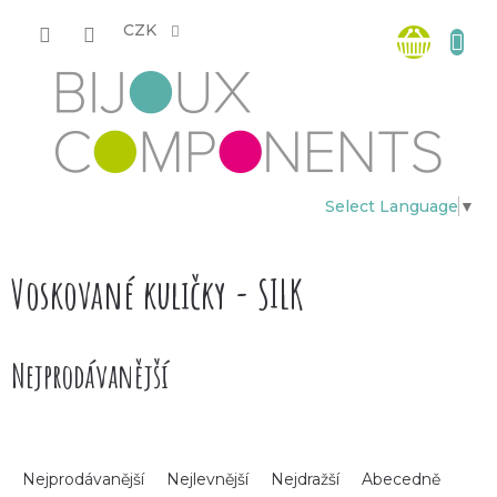
Přejít
Nákup
na
CZK
obsah
košík
Select Language
▼
Voskované kuličky - SILK
Nejprodávanější
Ř
Nejprodávanější
Nejlevnější
Nejdražší
Abecedně