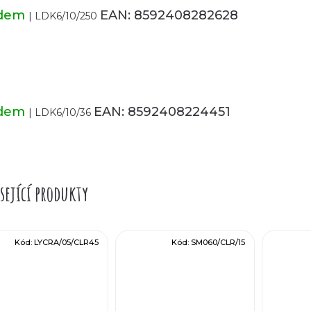
adem
EAN:
8592408282628
| LDK6/10/250
adem
EAN:
8592408224451
| LDK6/10/36
sející produkty
Kód:
LYCRA/05/CLR45
Kód:
SM060/CLR/15