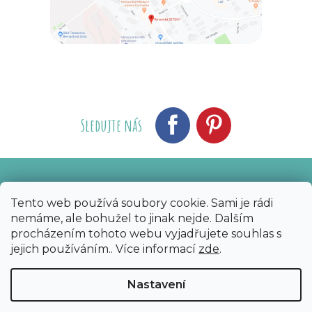
Sledujte nás
Vytvořil Shoptet
Nakódoval eshopGuru
|
Tento web používá soubory cookie. Sami je rádi
nemáme, ale bohužel to jinak nejde. Dalším
Copyright 2026
Bijoux Components - Svět
procházením tohoto webu vyjadřujete souhlas s
korálků
. Všechna práva vyhrazena.
Upravit
jejich používáním.. Více informací
zde
.
nastavení cookies
Nastavení