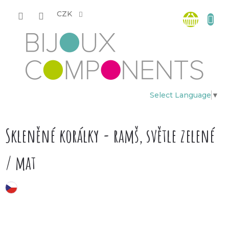
Přejít
Nákup
na
CZK
obsah
košík
Select Language
▼
Skleněné korálky - ramš, světle zelené
/ mat
český výrobek