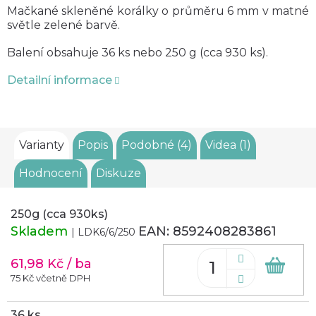
Mačkané skleněné korálky o průměru 6 mm v matné
světle zelené barvě.
Balení obsahuje 36 ks nebo 250 g (cca 930 ks).
Detailní informace
Varianty
Popis
Podobné (4)
Videa (1)
Hodnocení
Diskuze
250g (cca 930ks)
Skladem
EAN:
8592408283861
| LDK6/6/250
61,98 Kč
/ ba
Do
koš
75 Kč včetně DPH
36 ks