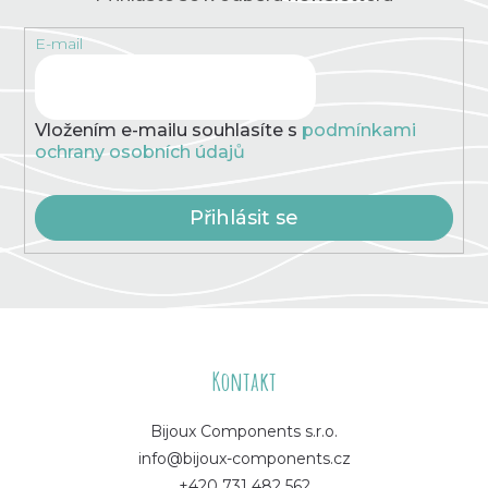
E-mail
Vložením e-mailu souhlasíte s
podmínkami
ochrany osobních údajů
Přihlásit se
Z
á
Kontakt
p
Bijoux Components s.r.o.
info@bijoux-components.cz
a
+420 731 482 562