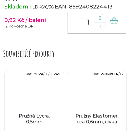
Skladem
EAN:
8592408224413
| LDK6/6/36
9,92 Kč
/ balení
Do
koš
12 Kč včetně DPH
Související produkty
Kód:
LYCRA/05/CLR45
Kód:
SM060/CLR/15
Pružná Lycra,
Pružný Elastomer,
0,5mm
cca 0,6mm, cívka