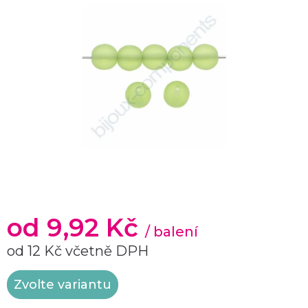
od
9,92 Kč
/ balení
od
12 Kč
včetně DPH
Měrná
Zvolte variantu
cena: