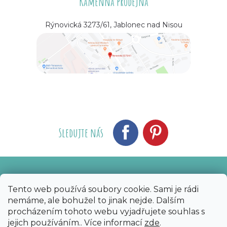
Kamenná prodejna
Rýnovická 3273/61, Jablonec nad Nisou
Sledujte nás
Vytvořil Shoptet
Nakódoval eshopGuru
|
Tento web používá soubory cookie. Sami je rádi
nemáme, ale bohužel to jinak nejde. Dalším
Copyright 2026
Bijoux Components - Svět
procházením tohoto webu vyjadřujete souhlas s
korálků
. Všechna práva vyhrazena.
Upravit
jejich používáním.. Více informací
zde
.