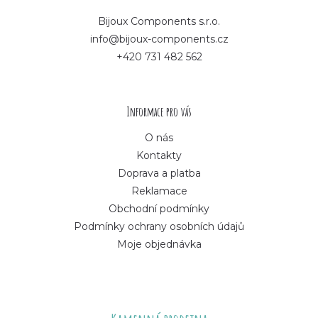
p
Bijoux Components s.r.o.
info@bijoux-components.cz
a
+420 731 482 562
t
í
Informace pro vás
O nás
Kontakty
Doprava a platba
Reklamace
Obchodní podmínky
Podmínky ochrany osobních údajů
Moje objednávka