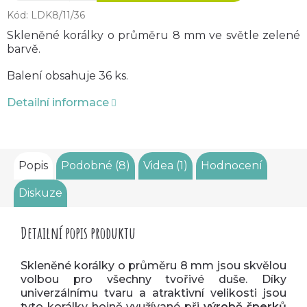
Kód:
LDK8/11/36
Skleněné korálky o průměru 8 mm ve světle zelené
barvě.
Balení obsahuje 36 ks.
Detailní informace
Popis
Podobné (8)
Videa (1)
Hodnocení
Diskuze
Detailní popis produktu
Skleněné korálky o průměru 8 mm jsou skvělou
volbou pro všechny tvořivé duše. Díky
univerzálnímu tvaru a atraktivní velikosti jsou
tyto korálky hojně využívané při
výrobě šperků