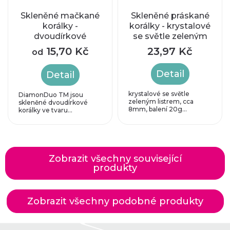
Skleněné mačkané
Skleněné práskané
korálky -
korálky - krystalové
dvoudírkové
se světle zeleným
DIAMONDUO™
listrem, cca 8mm
15,70 Kč
23,97 Kč
od
5x8mm - světle
zelené
Detail
Detail
krystalové se světle
DiamonDuo TM jsou
zeleným listrem, cca
skleněné dvoudírkové
8mm, balení 20g...
korálky ve tvaru...
Zobrazit všechny související
produkty
Zobrazit všechny podobné produkty