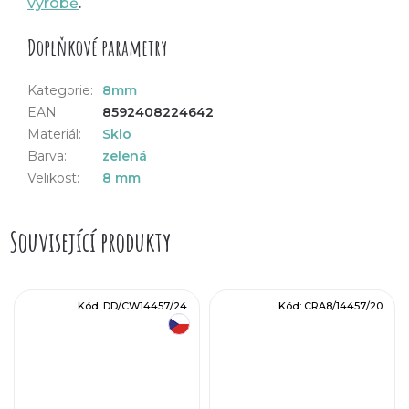
výrobě
.
Doplňkové parametry
Kategorie
:
8mm
EAN
:
8592408224642
Materiál
:
Sklo
Barva
:
zelená
Velikost
:
8 mm
Související produkty
Kód:
DD/CW14457/24
Kód:
CRA8/14457/20
český výrobek