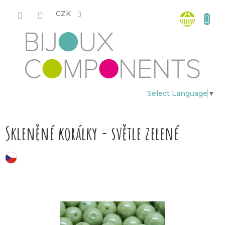
Přejít
Nákup
na
CZK
obsah
košík
Select Language
▼
Skleněné korálky - světle zelené
český výrobek