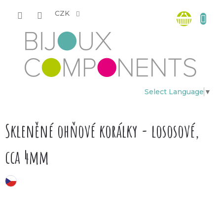
Přejít
Nákup
na
CZK
obsah
košík
Select Language
▼
Skleněné ohňové korálky - lososové,
cca 4mm
český výrobek