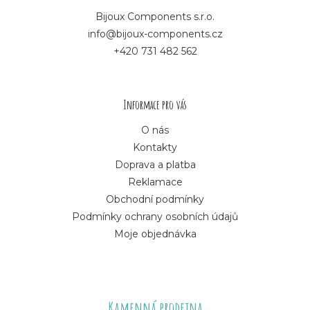
p
Bijoux Components s.r.o.
info@bijoux-components.cz
a
+420 731 482 562
t
í
Informace pro vás
O nás
Kontakty
Doprava a platba
Reklamace
Obchodní podmínky
Podmínky ochrany osobních údajů
Moje objednávka
Kamenná prodejna