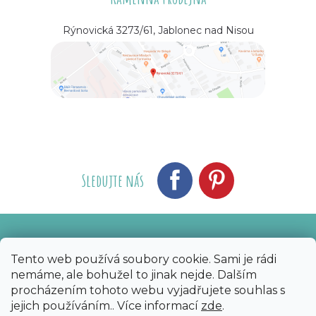
Rýnovická 3273/61, Jablonec nad Nisou
Sledujte nás
Vytvořil Shoptet
Nakódoval eshopGuru
|
Tento web používá soubory cookie. Sami je rádi
nemáme, ale bohužel to jinak nejde. Dalším
Copyright 2026
Bijoux Components - Svět
procházením tohoto webu vyjadřujete souhlas s
korálků
. Všechna práva vyhrazena.
Upravit
jejich používáním.. Více informací
zde
.