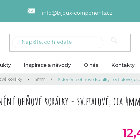
info@bijoux-components.cz
ukty
Inspirace a návody
O nás
Kontakty
vé korálky
4mm
Skleněné ohňové korálky - sv.fialové, 
něné ohňové korálky - sv.fialové, cca 4m
12