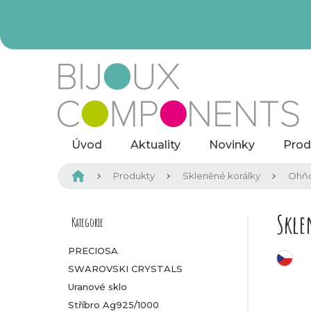
Přejít
na
obsah
Úvod
Aktuality
Novinky
Prod
Domů
Produkty
Skleněné korálky
Ohňo
P
Skle
Kategorie
Přeskočit
kategorie
o
PRECIOSA
český výrobek
SWAROVSKI CRYSTALS
s
Uranové sklo
t
Stříbro Ag925/1000