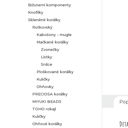
Bižuterní komponenty
r
Knoflíky
Skleněné korálky
a
Rutkovský
n
Kabošony - mugle
Mačkané korálky
n
Zvonečky
Lístky
í
Srdce
p
Ploškované korálky
Kuličky
a
Ohňovky
PRECIOSA korálky
n
MIYUKI BEADS
Pop
TOHO rokajl
e
Kuličky
l
Deta
Ohňové korálky