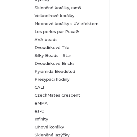
Skleněné korálky, ramš
Velkodírové korálky
Neonové korálky s UV efektem
Les perles par Puca®
AVA beads
Dvoudírkové Tile
Silky Beads - Star
Dvoudírkové Bricks
Pyramida Beadstud
Přesýpací hodiny
CALI
CzechMates Crescent
eMMA
es-O
Infinity
Cínové korálky
Skleněné jazýčky