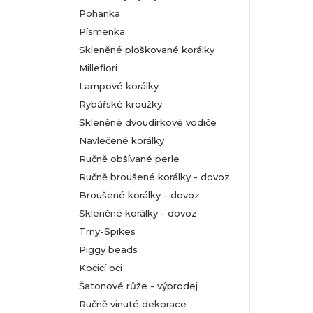
Pohanka
Písmenka
Skleněné ploškované korálky
Millefiori
Lampové korálky
Rybářské kroužky
Skleněné dvoudírkové vodiče
Navlečené korálky
Ručně obšívané perle
Ručně broušené korálky - dovoz
Broušené korálky - dovoz
Skleněné korálky - dovoz
Trny-Spikes
Piggy beads
Kočičí oči
Šatonové růže - výprodej
Ručně vinuté dekorace