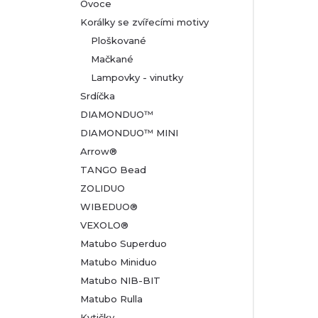
Ovoce
Korálky se zvířecími motivy
Ploškované
Mačkané
Lampovky - vinutky
Srdíčka
DIAMONDUO™
DIAMONDUO™ MINI
Arrow®
TANGO Bead
ZOLIDUO
WIBEDUO®
VEXOLO®
Matubo Superduo
Matubo Miniduo
Matubo NIB-BIT
Matubo Rulla
Kytičky