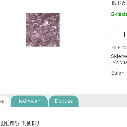
15 Kč
Měrná
Skla
cena:
Kód:
FP
Skleně
(Very p
Balení 
is
Hodnocení
Diskuze
ilní popis produktu