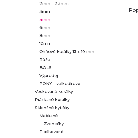
2mm - 2,5mm
Pop
3mm
4mm
6mm
8mm
10mm
Ohňové korálky 13 x 10 mm
Růže
BOLS
Výprodej
PONY - velkodírové
Voskované korálky
Práskané korálky
Skleněné kytičky
Mačkané
Zvonečky
Ploškované