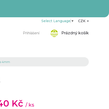
Select Language
▼
CZK
Nákupní
Prázdný košík
Přihlášení
košík
cca 4mm
m
,40 Kč
/ ks