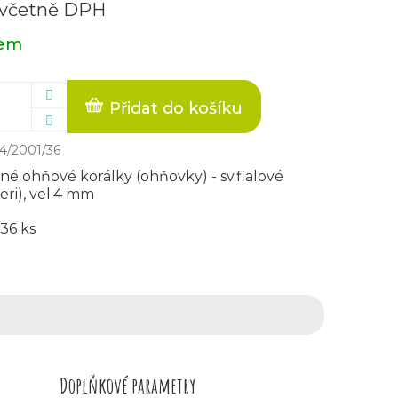
 včetně DPH
dem
Přidat do košíku
4/2001/36
né ohňové korálky (ohňovky) - sv.fialové
eri), vel.4 mm
36 ks
Doplňkové parametry