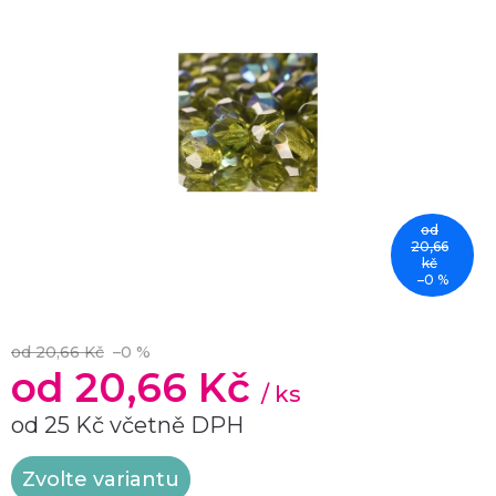
od
20,66
kč
–0 %
od 20,66 Kč
–0 %
od
20,66 Kč
/ ks
od
25 Kč
včetně DPH
Měrná
Zvolte variantu
cena: