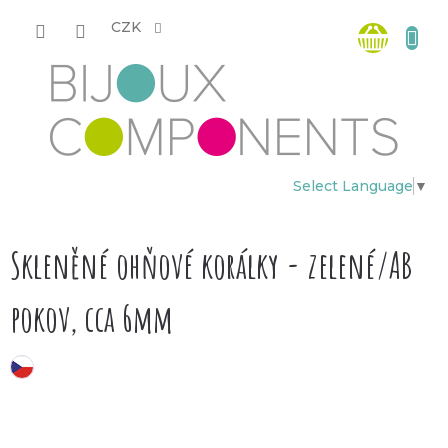
Přejít
Nákup
na
CZK
obsah
košík
Select Language
▼
Skleněné ohňové korálky - zelené/AB
pokov, cca 6mm
český výrobek