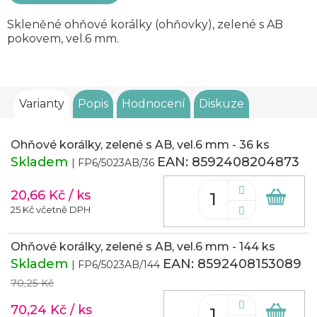
Skleněné ohňové korálky (ohňovky), zelené s AB
pokovem, vel.6 mm.
Varianty
Popis
Hodnocení
Diskuze
Ohňové korálky, zelené s AB, vel.6 mm - 36 ks
Skladem
EAN:
8592408204873
| FP6/5023AB/36
20,66 Kč
/ ks
Do
koš
25 Kč včetně DPH
Ohňové korálky, zelené s AB, vel.6 mm - 144 ks
Skladem
EAN:
8592408153089
| FP6/5023AB/144
70,25 Kč
70,24 Kč
/ ks
Do