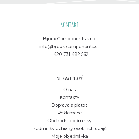
Z
á
Kontakt
p
Bijoux Components s.r.o.
info@bijoux-components.cz
a
+420 731 482 562
t
í
Informace pro vás
O nás
Kontakty
Doprava a platba
Reklamace
Obchodní podmínky
Podmínky ochrany osobních údajů
Moje objednávka