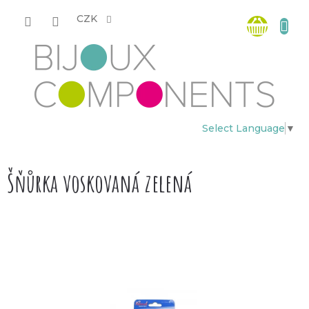
Přejít
Nákup
na
CZK
obsah
košík
Select Language
▼
Šňůrka voskovaná zelená