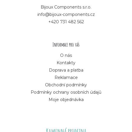
p
Bijoux Components s.r.o.
info@bijoux-components.cz
a
+420 731 482 562
t
í
Informace pro vás
O nás
Kontakty
Doprava a platba
Reklamace
Obchodní podmínky
Podmínky ochrany osobních údajů
Moje objednávka
Kamenná prodejna