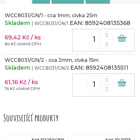
WCC8031/GN/1 - cca 1mm, cívka 25m
Skladem
EAN:
8592408135368
| WCC8031/GN/1
69,42 Kč
/ ks
Do
koš
84 Kč včetně DPH
WCC8031/GN/2 - cca 2mm, cívka 15m
Skladem
EAN:
8592408135511
| WCC8031/GN/2
61,16 Kč
/ ks
Do
koš
74 Kč včetně DPH
Související produkty
Kód:
EDG15/AG925
Kód:
JPL/1/STE