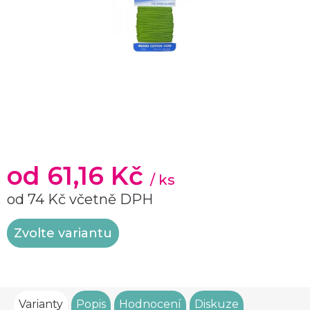
od
61,16 Kč
/ ks
od
74 Kč
včetně DPH
Měrná
Zvolte variantu
cena:
Varianty
Popis
Hodnocení
Diskuze